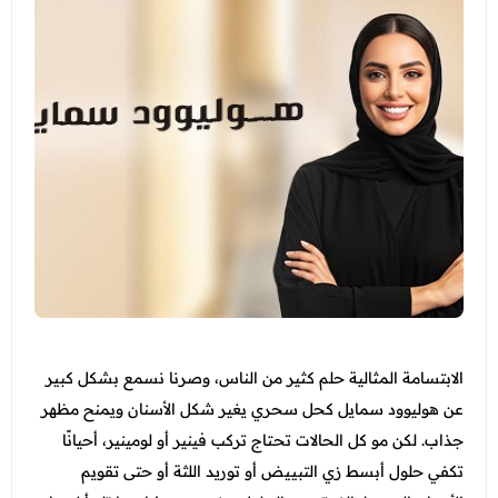
التغذية
جدة - أبحر
الاسنان
عرض الكل
اتصل بنا
الطائف - شارع قريش
النساء والتوليد والتجميل النسائي
عروض الجلدية والتجميل
المدونة
الطب العام و طب الطواري
عرض الكل
عروض زوايا مكة
انضم الي فريقنا
الطب الاتصالي و الطب المنزلي
عروض الفيلر و البوتكس
عروض التغذية
الباطنة
عروض نضارة البشرة
عرض الكل
عروض النساء والتوليد والتجميل النسائي
الانف والاذن
عروض المناسبات
عروض الاسنان
باقات متابعات ابر التنحيف
العظام
عروض الصيف المميزة
عروض الطب العام
الاطفال
عروض البيكو واي
الابتسامة المثالية حلم كثير من الناس، وصرنا نسمع بشكل كبير
عرض الكل
خدمات المختبر
عن هوليوود سمايل كحل سحري يغير شكل الأسنان ويمنح مظهر
عروض الليزر
فحوصات العمالة الوافدة
جذاب. لكن مو كل الحالات تحتاج تركب فينير أو لومينير، أحيانًا
الاشعة
عروض العناية بالبشرة
تكفي حلول أبسط زي التبييض أو توريد اللثة أو حتى تقويم
باقات متابعة ابر التنحيف