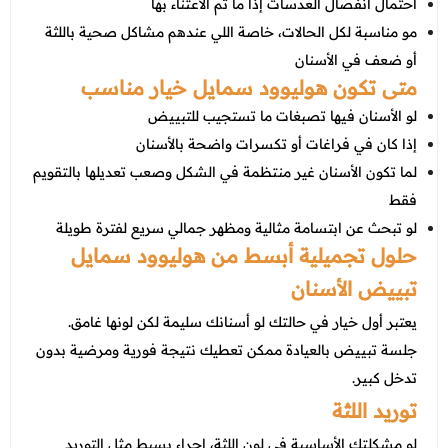
احتمال انفصال العدسات إذا ما تم الاعتناء بها
مو مناسبة لكل الحالات، خاصة اللي عندهم مشاكل صحية باللثة
أو ضعف في الأسنان
متى تكون هوليوود سمايل خيار مناسب
لو الأسنان فيها تصبغات ما تستجيب للتبييض
إذا كان في فراغات أو تكسرات واضحة بالأسنان
لما تكون الأسنان غير منتظمة في الشكل وصعب تعديلها بالتقويم
فقط
لو تبحث عن ابتسامة مثالية ومظهر جمالي سريع لفترة طويلة
حلول تجميلية أبسط من هوليوود سمايل
تبييض الأسنان
يعتبر أول خيار في حالتك لو أسنانك سليمة لكن لونها غامق.
جلسة تبييض بالعيادة ممكن تعطيك نتيجة فورية ومرضية بدون
تدخل كبير.
توريد اللثة
لو مشكلتك الأساسية في لون اللثة، إجراء بسيط مثل التوريد