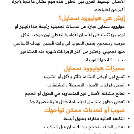
عروض العناية بالشعر
الأسنان البسيط. الفرق بين الحلول هذه مهم عشان ما تلجأ لإجراء
عروض جراحات التجميل
أكبر من احتياجك.
عروض الرجال
إيش هي هوليوود سمايل؟
عروض قسم الطوارئ
هوليوود سمايل عبارة عن عدسات تجميلية رفيعة جدًا (فينير أو
عروض المختبر
لومينير) تثبت على الأسنان الأمامية لتعطي لون موحد، شكل
عروض الاشعة
مرتب، وتصحيح بعض العيوب في وقت قصير. الهدف الأساسي
منها تجميلي، وتعتبر من أكثر الإجراءات شهرة عند المشاهير
عروض الباطنة
بسبب نتائجها الفورية.
عروض العظام
مميزات هوليوود سمايل
تمنح لون أبيض ثابت ما يتأثر بالأكل أو الشرب
عروض الانف والاذن والحنجرة
تغطي فراغات الأسنان البسيطة والتشققات
عروض العلاج الطبيعي
تعالج مشكلة الأسنان غير المتساوية في الطول أو الحجم
تعطي مظهر متناسق للابتسامة خلال فترة قصيرة جدًا
عيوب أو تحديات ممكن تواجهك
التكلفة العالية مقارنة بحلول أبسط
بعض الحالات تحتاج برد للأسنان قبل التركيب