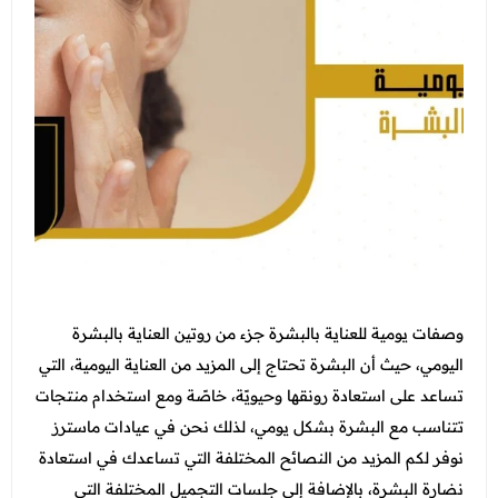
التغذية
جدة - أبحر
الاسنان
عرض الكل
اتصل بنا
الطائف - شارع قريش
النساء والتوليد والتجميل النسائي
عروض الجلدية والتجميل
المدونة
الطب العام و طب الطواري
عرض الكل
عروض زوايا مكة
انضم الي فريقنا
الطب الاتصالي و الطب المنزلي
عروض الفيلر و البوتكس
عروض التغذية
الباطنة
عروض نضارة البشرة
عرض الكل
عروض النساء والتوليد والتجميل النسائي
الانف والاذن
عروض المناسبات
عروض الاسنان
باقات متابعات ابر التنحيف
العظام
عروض الصيف المميزة
وصفات يومية للعناية بالبشرة جزء من روتين العناية بالبشرة
عروض الطب العام
الاطفال
اليومي، حيث أن البشرة تحتاج إلى المزيد من العناية اليومية، التي
عروض البيكو واي
عرض الكل
تساعد على استعادة رونقها وحيويًة، خاصًة ومع استخدام منتجات
خدمات المختبر
عروض الليزر
تتناسب مع البشرة بشكل يومي، لذلك نحن في عيادات ماسترز
فحوصات العمالة الوافدة
الاشعة
عروض العناية بالبشرة
نوفر لكم المزيد من النصائح المختلفة التي تساعدك في استعادة
باقات متابعة ابر التنحيف
نضارة البشرة، بالإضافة إلى جلسات التجميل المختلفة التي