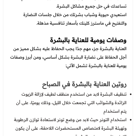
عروض العناية بالشعر
عروض جراحات التجميل
تساعدك في حل جميع مشاكل البشرة.
عروض الرجال
استعيدي حيوية وشباب بشرتك من خلال جلسات النضارة
عروض قسم الطوارئ
والتفتيح في ماسترز كلينك بأسعار تنافسية مذهلة.
عروض المختبر
وصفات يومية للعناية بالبشرة
عروض الاشعة
العناية بالبشرة جزء مهم جدًا يجب الحفاظ عليه بشكل مميز من
عروض الباطنة
أجل الحفاظ على نضارة البشرة بشكل أساسي، ومن أبرز وصفات
يومية للعناية بالبشرة تشمل الآتي:
عروض العظام
عروض الانف والاذن والحنجرة
روتين العناية بالبشرة في الصباح
عروض العلاج الطبيعي
تنظيف البشرة لابد من استخدم منظف لطيف لإزالة الزيوت
الزائدة والشوائب التي تجمعت خلال الليل، وذلك يوميًا، على أن
يتم استخدام
استخدام التونر حيث لابد من وضع تونر لاستعادة توازن الرطوبة
وتهيئة البشرة لامتصاص المستحضرات اللاحقة، على أن يكون