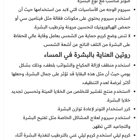
التونر مناسب مع نوع البشرة
سيروم الوجه من الأساسيات التي لابد من استخدامها حيث أن
استخدم سيروم يحتوي على مكونات فعّالة مثل فيتامين سي أو
حمض الهيالورونيك لتحسين مرونة وترطيب البشرة.
لا تنسَ وضع كريم حماية من الشمس بعامل وقاية عالي للحفاظ
على البشرة من التلف الناتج عن أشعة الشمس.
روتين العناية بالبشرة في المساء
استخدم منظف لإزالة المكياج والشوائب بلطف، وذلك بشكل
يومي حيث أن مثل هذه البقايا قد تؤثر على جمال البشرة، وحعلها
أكثر عُرضة لعدم التنظيف.
ااستخدم منتج تقشير للتخلص من الخلايا الميتة وتحسين تجديد
خلايا البشرة.
كرر استخدام التونر لإعادة توازن البشرة.
استخدم سيروم لعلاج المشاكل الخاصة مثل تفتيح البشرة
والتجاعيد التي تظهر.
كريم ليلي استخدم كريم ليلي غني بالترطيب لتغذية البشرة أثناء