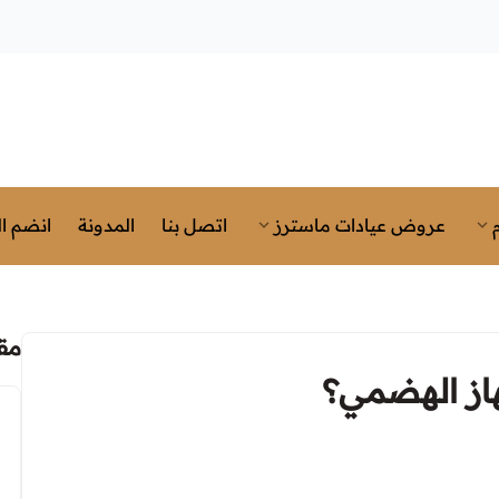
عروض عيادات ماسترز
اتصل بنا
المدونة
انضم ال
مق
هاز الهضمي؟