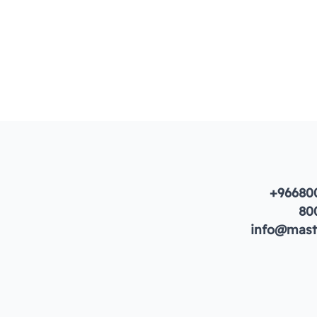
+96680
80
info@maste