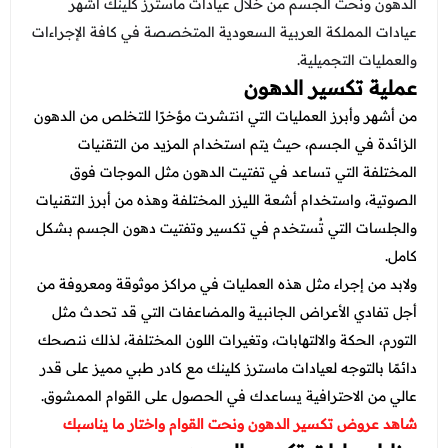
عروض قسم الطوارئ
الدهون ونحت الجسم من خلال عيادات ماسترز كلينك أشهر
عيادات المملكة العربية السعودية المتخصصة في كافة الإجراءات
عروض المختبر
والعمليات التجميلية.
عروض الاشعة
عملية تكسير الدهون
من أشهر وأبرز العمليات التي انتشرت مؤخرًا للتخلص من الدهون
عروض الباطنة
الزائدة في الجسم، حيث يتم استخدام المزيد من التقنيات
عروض العظام
المختلفة التي تساعد في تفتيت الدهون مثل الموجات فوق
الصوتية، واستخدام أشعة الليزر المختلفة وهذه من أبرز التقنيات
عروض الانف والاذن والحنجرة
والجلسات التي تُستخدم في تكسير وتفتيت دهون الجسم بشكل
عروض العلاج الطبيعي
كامل.
ولابد من إجراء مثل هذه العمليات في مراكز موثوقة ومعروفة من
أجل تفادي الأعراض الجانبية والمضاعفات التي قد تحدث مثل
التورم، الحكة والالتهابات، وتغيرات اللون المختلفة، لذلك ننصحك
دائمًا بالتوجه لعيادات ماسترز كلينك مع كادر طبي مميز على قدر
عالي من الاحترافية يساعدك في الحصول على القوام الممشوق.
شاهد عروض تكسير الدهون ونحت القوام واختار ما يناسبك