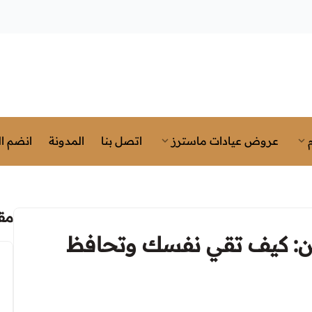
عروض عيادات ماسترز
اتصل بنا
المدونة
انضم ال
مق
سن: كيف تقي نفسك وتحافظ