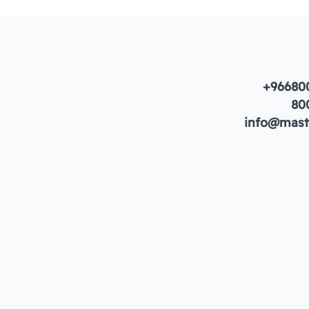
+96680
80
info@maste