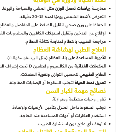
ممارسة
رياضات تحمل الوزن
مثل المشي والسباحة واليوغا.
التعرض لأشعة الشمس يوميًا لمدة 15–20 دقيقة.
الحفاظ على وزن صحي لتقليل الضغط على المفاصل والعظام.
الإقلاع عن التدخين وتقليل استهلاك الكافيين والمشروبات الغا
مراجعة الطبيب بانتظام لمتابعة كثافة العظام.
العلاج الطبي لهشاشة العظام
الأدوية المساعدة على بناء العظام
(مثل البيسفوسفونات).
المكملات الغذائية
من الكالسيوم وفيتامين D تحت إشراف الطبيب.
العلاج الطبيعي
لتحسين التوازن وتقوية العضلات.
تعديل نمط الحياة
لتجنب السقوط أو الإصابات المفاجئة.
نصائح مهمة لكبار السن
تناول وجبات منتظمة ومتوازنة.
تجنب السقوط داخل المنزل بتأمين الأرضيات والإضاءة.
استخدم العكازات أو أدوات المساعدة عند الحاجة.
لا توقف أي علاج دون استشارة الطبيب.
النتيجة المتوقعة عند الالتزام بالعلاج