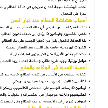
حتى مع الإصابات البسيطة.
تحدث الهشاشة نتيجة فقدان تدريجي في كثافة العظام والمع
قدرة على التحمل.
أسباب هشاشة العظام عند كبار السن
تقدّم العمر:
انخفاض طبيعي في كتلة العظام بعد سن الخمس
نقص الكالسيوم وفيتامين D:
يؤدي إلى ضعف تكوين العظام.
قلة الحركة:
الخمول يقلل من تحفيز الجسم على بناء العظام.
التغيرات الهرمونية:
خاصة عند النساء بعد انقطاع الطمث.
استخدام بعض الأدوية:
مثل الكورتيزون لفترات طويلة.
عوامل وراثية:
وجود تاريخ عائلي لهشاشة العظام يزيد الاحتمالي
أهمية التغذية في الوقاية والعلاج
التغذية السليمة هي الأساس في تقوية العظام، خاصة عند كب
الكالسيوم:
اللبن، الزبادي، الجبن، السردين، والبروكلي.
فيتامين D:
يساعد الجسم على امتصاص الكالسيوم، ويمكن ال
المغنيسيوم والزنك:
موجودان في المكسرات والبقوليات والحبو
البروتين:
ضروري لبناء الأنسجة الداعمة للعظام مثل العضلات.
نمط الحياة ودوره في الوقاية