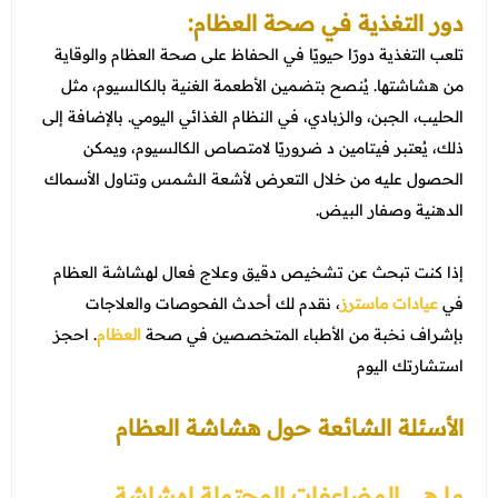
دور التغذية في صحة العظام:
تلعب التغذية دورًا حيويًا في الحفاظ على صحة العظام والوقاية
من هشاشتها. يُنصح بتضمين الأطعمة الغنية بالكالسيوم، مثل
الحليب، الجبن، والزبادي، في النظام الغذائي اليومي. بالإضافة إلى
ذلك، يُعتبر فيتامين د ضروريًا لامتصاص الكالسيوم، ويمكن
الحصول عليه من خلال التعرض لأشعة الشمس وتناول الأسماك
الدهنية وصفار البيض.
إذا كنت تبحث عن تشخيص دقيق وعلاج فعال لهشاشة العظام
في
عيادات ماسترز
، نقدم لك أحدث الفحوصات والعلاجات
بإشراف نخبة من الأطباء المتخصصين في صحة
العظام
. احجز
استشارتك اليوم
الأسئلة الشائعة حول هشاشة العظام
ما هي المضاعفات المحتملة لهشاشة