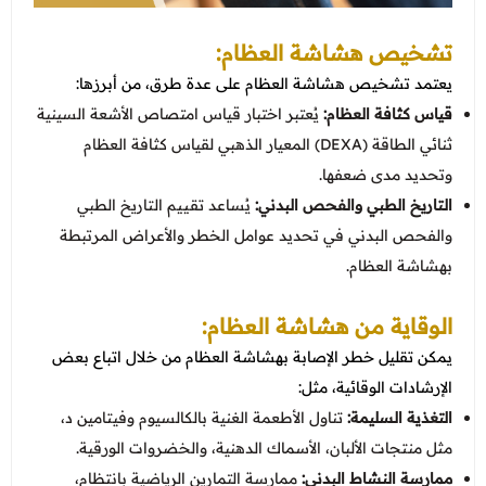
تشخيص هشاشة العظام:
يعتمد تشخيص هشاشة العظام على عدة طرق، من أبرزها:
قياس كثافة العظام:
يُعتبر اختبار قياس امتصاص الأشعة السينية
ثنائي الطاقة (DEXA) المعيار الذهبي لقياس كثافة العظام
وتحديد مدى ضعفها.
التاريخ الطبي والفحص البدني:
يُساعد تقييم التاريخ الطبي
والفحص البدني في تحديد عوامل الخطر والأعراض المرتبطة
بهشاشة العظام.
الوقاية من هشاشة العظام:
يمكن تقليل خطر الإصابة بهشاشة العظام من خلال اتباع بعض
الإرشادات الوقائية، مثل:
التغذية السليمة:
تناول الأطعمة الغنية بالكالسيوم وفيتامين د،
مثل منتجات الألبان، الأسماك الدهنية، والخضروات الورقية.
ممارسة النشاط البدني:
ممارسة التمارين الرياضية بانتظام،