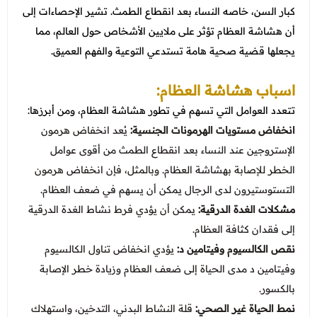
عروض العناية بالشعر
كبار السن، خاصه النساء بعد انقطاع الطمث. تشير الإحصاءات إلى
عروض جراحات التجميل
عروض الرجال
أن هشاشة العظام تؤثر على ملايين الأشخاص حول العالم، مما
عروض قسم الطوارئ
يجعلها قضية صحية هامة تستدعي التوعية والفهم العميق.
عروض المختبر
اسباب هشاشة العظام:
عروض الاشعة
تتعدد العوامل التي تسهم في تطور هشاشة العظام، ومن أبرزها:
عروض الباطنة
انخفاض مستويات الهرمونات الجنسية:
يُعد انخفاض هرمون
الإستروجين عند النساء بعد انقطاع الطمث من أقوى عوامل
عروض العظام
الخطر للإصابة بهشاشة العظام. وبالمثل، فإن انخفاض هرمون
عروض الانف والاذن والحنجرة
التستوستيرون لدى الرجال يمكن أن يسهم في ضعف العظام.
مشكلات الغدة الدرقية:
يمكن أن يؤدي فرط نشاط الغدة الدرقية
عروض العلاج الطبيعي
إلى فقدان كثافة العظام.
نقص الكالسيوم وفيتامين د:
يؤدي انخفاض تناول الكالسيوم
وفيتامين د مدى الحياة إلى ضعف العظام وزيادة خطر الإصابة
بالكسور.
نمط الحياة غير الصحي:
قلة النشاط البدني، التدخين، واستهلاك