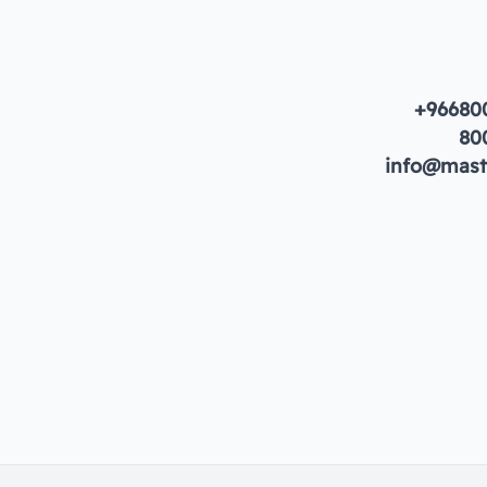
+96680
80
info@maste