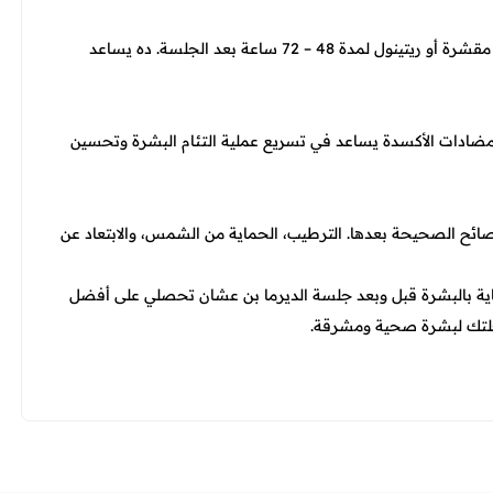
يفضل عدم استخدام المكياج أو أي كريم يحتوي على أحماض مقشرة أو ريتينول لمدة 48 – 72 ساعة بعد الجلسة. ده يساعد
ومضادات الأكسدة يساعد في تسريع عملية التئام البشرة وتحسين
النصائح الصحيحة بعدها. الترطيب، الحماية من الشمس، والابتعاد عن
ناية بالبشرة قبل وبعد جلسة الديرما بن عشان تحصلي على أفضل
رحلتك لبشرة صحية ومشرقة.