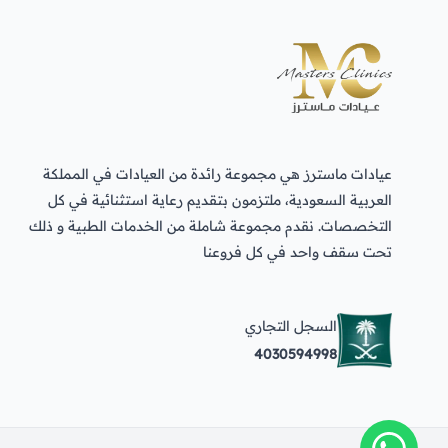
عيادات ماسترز هي مجموعة رائدة من العيادات في المملكة
العربية السعودية، ملتزمون بتقديم رعاية استثنائية في كل
التخصصات. نقدم مجموعة شاملة من الخدمات الطبية و ذلك
تحت سقف واحد في كل فروعنا
السجل التجاري
4030594998