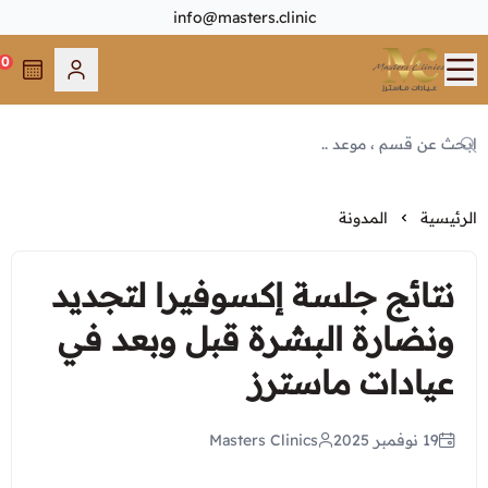
info@masters.clinic
0
Masters Clinics
الرئيسية
من نحن
الفروع
الرئيسية
المدونة
عرض الكل
أطبائنا
نتائج جلسة إكسوفيرا لتجديد
مكة المكرمة - العوالي
ونضارة البشرة قبل وبعد في
عرض الكل
الاقسام
مكة المكرمة - الخالدية
عيادات ماسترز
مكة المكرمة - العوالي
جدة - الشاطئ
عرض الكل
العروض الأكثر طلبا
مكة المكرمة - الخالدية
أبحر - جده
19 نوفمبر 2025
Masters Clinics
الجلدية و التجميل
جدة - الشاطئ
عروض عيادات ماسترز
الطائف - شارع قريش