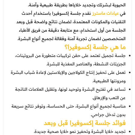
عروض العناية بالشعر
الحيوية لبشرتك وتجديد خلاياها بطريقة طبيعية وآمنة.
عروض جراحات التجميل
عروض الرجال
في
عيادات ماسترز
نقدم جلسة إكسوفيرا باستخدام أحدث
عروض قسم الطوارئ
التقنيات والمكونات المعتمدة، لضمان نتائج واضحة قبل وبعد
عروض المختبر
الجلسة من أول استخدام، مع متابعة دقيقة من فريق الأطباء
المتخصصين لضمان تجربة آمنة وفعّالة لجميع أنواع البشرة.
عروض الاشعة
ما هي جلسة إكسوفيرا؟
عروض الباطنة
جلسة تجميل تعتمد على حقن تركيبات متطورة من البروتينات،
الجزيئات النشطة، والعناصر المغذية للبشرة.
عروض العظام
تعمل على تحفيز إنتاج الكولاجين والإيلاستين لإعادة شباب البشرة
عروض الانف والاذن والحنجرة
ومرونتها الطبيعية.
تساعد في تفتيح البشرة وتوحيد لونها، وتقليل العلامات الناتجة
عروض العلاج الطبيعي
عن التعب والإرهاق.
مناسبة لجميع أنواع البشرة، حتى الحساسة، وتوفر نتائج سريعة
بدون تدخل جراحي.
فوائد جلسة إكسوفيرا قبل وبعد
تجديد خلايا البشرة وتحفيز نمو خلايا صحية جديدة.