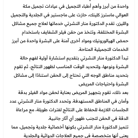
واحدة من أبرز وأهم أطباء التجميل في عيادات تجميل مكة
العوالي ماسترز كلينك، حازت على ماجستير في الجلدية والتجميل
والليزر، تقدم الدكتورة منار النشرتي خدماتها لعلاج جميع مشاكل
البشرة المختلفة، وتتخذ من حقن فيلر الشفايف باستخدام
حمض الهيالورونيك ومواد أخرى آمنة على البشرة واحدة من أبرز
الخدمات التجميلية المتاحة.
تبدأ الدكتورة منار النشرتي بتقديم استشارة أولية لفهم حالة
البشرة ونوعها، ولتحديد الوقت المناسب لظهور النتائج، ثم تقوم
بتحديد مناطق الوجه التي تحتاج إلى الحقن استنادًا إلى مشاكل
البشرة واحتياجات المريض.
بعد ذلك، تقوم بتجهيز المريض بعناية لحقن مواد الفيلر بدقة
وأمان في المناطق المستهدفة. وتحدد الدكتورة منار النشرتي عدد
الجلسات اللازمة للحفاظ على النتائج لفترات طويلة، مع مراعاة
الدقة في الحقن لتجنب ظهور أي آثار جانبية.
تتميز الدكتورة منار النشرتي بكونها أخصائية جلدية وتجميل، مما
يعني أنها متخصصة في جميع العلاجات الدوائية والجلدية