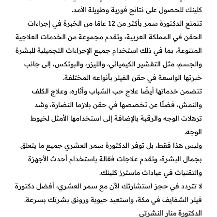
كلينك للحصول على نتائج فورية وطويلة الأمد.
تتمتع الدكتورة سمر بأكثر من 12 عامًا من الخبرة في إجراءات
الحقن في المملكة العربية، وتقدم مجموعة من الخدمات العلاجية
المتنوعة، بما في ذلك استخدام جميع الإجراءات التجميلية للبشرة
والجسم، مثل التقشير الكيميائي، والليزر، والبوتكس، إلى جانب
خبرتها الواسعة في حقن الفيلر بأنواعه المختلفة.
تتضمن خدماتها أيضًا علاج حب الشباب وآثاره، وعلاج الكلف
والنمش، فضلًا عن تخصصها في حقن بلازما النضارة، وشد
ترهلات الوجه والرقبة بالإضافة إلى استخدامها الأمثل لخيوط
الوجه.
وليس هذا فقط، بل توفر الدكتورة سمر العشري جميع ما يتعلق
بجمال البشرة، وتقدم علاجات فعّالة باستخدام أحدث الأجهزة
والتقنيات في عيادات ماسترز كلينك.
لا تتردد في حجز استشارتك الآن مع سمر العشري، أفضل دكتورة
فيلر الشفايف في مكة، واستعيد حيوية ورونق بشرتك بسرعة.
الدكتورة منار النشرتي