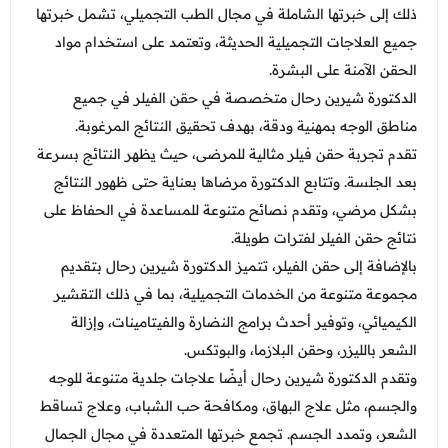
ذلك إلى خبرتها الشاملة في مجال الطب التجميلي، تشمل خبرتها
جميع العلاجات التجميلية الحديثة، وتعتمد على استخدام مواد
الحقن الآمنة على البشرة.
الدكتورة شيرين رحال متخصصة في حقن الفيلر في جميع
مناطق الوجه بمهنية ودقة، بهدف تحقيق النتائج المرغوبة.
تقدم تجربة حقن فيلر مثالية للمرضى، حيث يظهر النتائج بسرعة
بعد الجلسة. وتتابع الدكتورة مرضاها بعناية حتى ظهور النتائج
بشكل مرضي، وتقدم نصائح متنوعة للمساعدة في الحفاظ على
نتائج حقن الفيلر لفترات طويلة.
بالإضافة إلى حقن الفيلر، تتميز الدكتورة شيرين رحال بتقديم
مجموعة متنوعة من الخدمات التجميلية، بما في ذلك التقشير
الكيميائي، وتوفير أحدث برامج النضارة والفيتامينات، وإزالة
الشعر بالليزر، وحقن البلازما، والبوتكس.
وتقدم الدكتورة شيرين رحال أيضًا علاجات جلدية متنوعة للوجه
والجسم، مثل علاج البهاق، ومكافحة حب الشباب، وعلاج تساقط
الشعر، وتمدد الجسم. تجمع خبرتها المتعددة في مجال الجمال