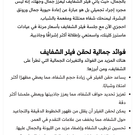
عروض العناية بالشعر
بالجمال، حيث يأتي فيلر الشفايف ليعزز جمال وجهك، إنه ليس
عروض جراحات التجميل
مجرد إجراء تجميلي بل هو عبارة عن إعادة حيوية جمال ورونق
عروض الرجال
عروض قسم الطوارئ
البشرة، ليمنحك شفاه ممتلئة ومفعمة بالشباب.
احجزي الآن مع جلسة فيلر الشفايف بأسعار مرنة في عيادات
عروض المختبر
ماسترز كلينك، واسمتعي بإطلالة أكثر إشراقًا وجاذبية.
عروض الاشعة
فوائد جمالية لحقن فيلر الشفايف
عروض الباطنة
هناك المزيد من الفوائد والتغيرات الجمالية التي تطرأ على
عروض العظام
الشفايف، ومن أبرزها:
يساعد حقن الفيلر في زيادة حجم الشفاه، مما يعطي مظهرًا أكثر
عروض الانف والاذن والحنجرة
امتلاءً وشبابًا.
عروض العلاج الطبيعي
تعزيز تحديد حواف الشفاه، مما يعزز جاذبيتها ويعطي ملمسًا أكثر
دقة
يمكن لحقن الفيلر أن يقلل من ظهور الخطوط الدقيقة والتجاعيد
حول الشفاه، مما يخفف من علامات التقدم في العمر.
تحسين ترطيب الشفاه وإضفاء مزيد من الليونة والجمال عليها.