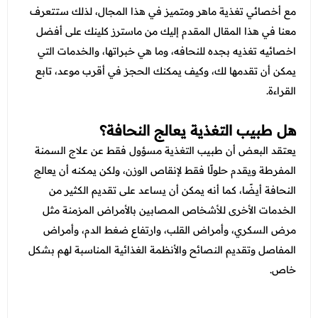
عروض العناية بالشعر
مع أخصائي تغذية ماهر ومتميز في هذا المجال، لذلك ستتعرف
عروض جراحات التجميل
عروض الرجال
معنا في هذا المقال المقدم إليك من ماسترز كلينك على أفضل
عروض قسم الطوارئ
اخصائيه تغذيه بجده للنحافه، وما هي خبراتها، والخدمات التي
عروض المختبر
يمكن أن تقدمها لك، وكيف يمكنك الحجز في أقرب موعد، تابع
القراءة.
عروض الاشعة
عروض الباطنة
هل طبيب التغذية يعالج النحافة؟
يعتقد البعض أن طبيب التغذية مسؤول فقط عن علاج السمنة
عروض العظام
المفرطة ويقدم حلولًا فقط لإنقاص الوزن، ولكن يمكنه أن يعالج
عروض الانف والاذن والحنجرة
النحافة أيضًا، كما أنه يمكن أن يساعد على تقديم الكثير من
الخدمات الأخرى للأشخاص المصابين بالأمراض المزمنة مثل
عروض العلاج الطبيعي
مرض السكري، وأمراض القلب، وارتفاع ضغط الدم، وأمراض
المفاصل وتقديم النصائح والأنظمة الغذائية المناسبة لهم بشكل
خاص.