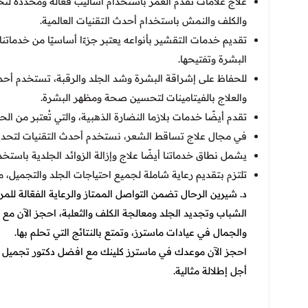
علاج علامات تقدم العمر باستخدام أساليب فعّالة ومحددة لتح
والكلف والنمش باستخدام أحدث التقنيات العالمية.
تقديم خدمات التقشير بأنواعه يعتبر جزءًا أساسيًا من خدما
البشرة وتفتيحها.
للحفاظ على إشراقة البشرة وشد الجلد والرقبة، تستخدم أحدث 
والعلاج بالفيتامينات لتحسين صحة ومظهر البشرة.
تقدم أيضًا خدمات بلازما النضارة الذهبية، والتي تُعتبر من ا
في مجال علاج تساقط الشعر، نستخدم أحدث التقنيات لتحديد 
يشمل نطاق خدماتنا أيضًا علاج وإزالة الزوائد الجلدية باستخدا
تلتزم بتقديم رعاية شاملة لجميع احتياجات الجلد والتجميل، م
د. شيرين الرحال تضمن التواصل الممتاز والرعاية الفعّالة ل
الشباب وتجديد الجلد ومعالجة الكلف والثعلبة، احجز الآن مع
والجمال في عيادات ماسترز، وتمتع بالنتائج التي تحلم بها.
احجز الآن موعدك في ماسترز كلينك مع افضل دكتور تجميل في
أجل إطلالة مثالية.