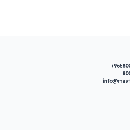
+96680
80
info@maste