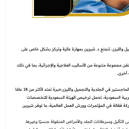
يل والليزر، تتمتع د. شيرين بمهارة عالية وتركز بشكل خاص على
قن مجموعة متنوعة من الأساليب العلاجية والإجرائية، بما في ذلك
 أخرى.
شيرين رحال افضل دكتور تجميل في جدة حاصلة على درجة الماجستير في الجلدية والتجميل والليزر،خبرة تمتد لأكثر من 18 عامًا
عربية السعودية، تحمل ترخيص الهيئة السعودية للتخصصات
 فعّالة في المؤتمرات وورش العمل العالمية، ما توفر شيرين
لى الثآليل وسرطانات الجلد والأمراض المنقولة جنسيًا وغيرها.