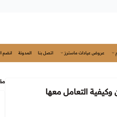
عروض عيادات ماسترز
اتصل بنا
المدونة
انضم ال
مق
وكيفية التعامل معها