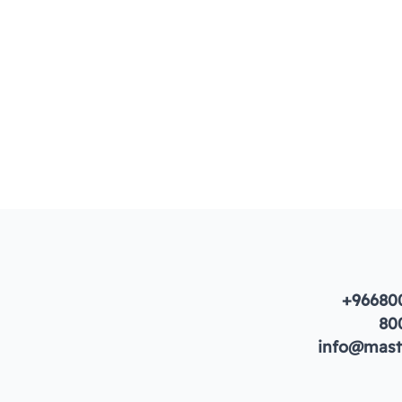
+96680
80
info@maste