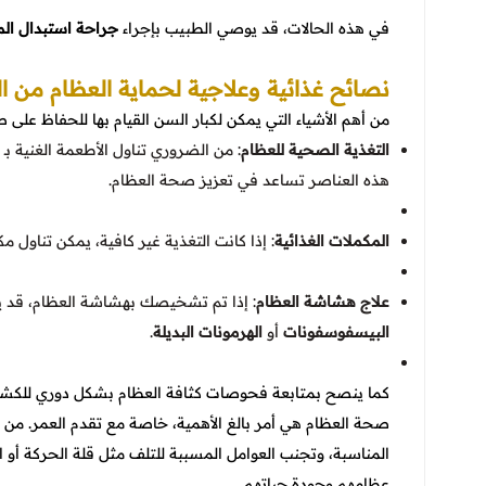
في هذه الحالات، قد يوصي الطبيب بإجراء
جراحة استبدال ا
نصائح غذائية وعلاجية لحماية العظام من ال
من أهم الأشياء التي يمكن لكبار السن القيام بها للحفاظ على
التغذية الصحية للعظام
: من الضروري تناول الأطعمة الغنية بـ
هذه العناصر تساعد في تعزيز صحة العظام.
المكملات الغذائية
: إذا كانت التغذية غير كافية، يمكن تناول
علاج هشاشة العظام
: إذا تم تشخيصك بهشاشة العظام، قد يو
البيسفوسفونات
أو
الهرمونات البديلة
.
كما ينصح بمتابعة فحوصات كثافة العظام بشكل دوري للكشف
صحة العظام هي أمر بالغ الأهمية، خاصة مع تقدم العمر. من خ
المناسبة، وتجنب العوامل المسببة للتلف مثل قلة الحركة أو ا
عظامهم وجودة حياتهم.