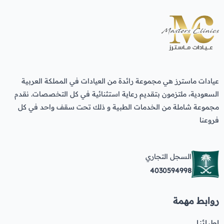
عيادات ماسترز هي مجموعة رائدة من العيادات في المملكة العربية
السعودية، ملتزمون بتقديم رعاية استثنائية في كل التخصصات. نقدم
مجموعة شاملة من الخدمات الطبية و ذلك تحت سقف واحد في كل
فروعنا
السجل التجاري
4030594998
روابط مهمة
اطبائنا