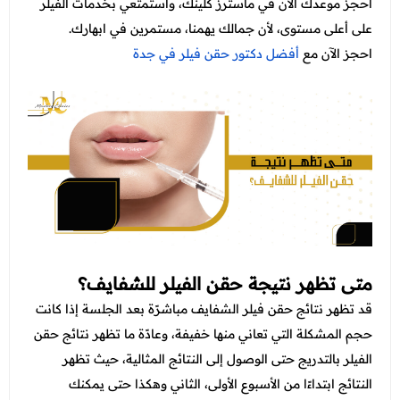
احجز موعدك الآن في ماسترز كلينك، واستمتعي بخدمات الفيلر
على أعلى مستوى، لأن جمالك يهمنا، مستمرين في ابهارك.
احجز الآن مع
أفضل دكتور حقن فيلر في جدة
متى تظهر نتيجة حقن الفيلر للشفايف؟
قد تظهر نتائج حقن فيلر الشفايف مباشرًة بعد الجلسة إذا كانت
حجم المشكلة التي تعاني منها خفيفة، وعادًة ما تظهر نتائج حقن
الفيلر بالتدريج حتى الوصول إلى النتائج المثالية، حيث تظهر
النتائج ابتداءًا من الأسبوع الأولى، الثاني وهكذا حتى يمكنك