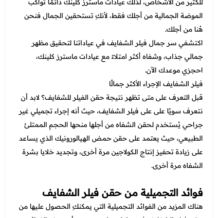
عروض قسم الطوارئ
للكثير من الأشخاص، لذلك عيادات ماسترز كلينك دائمًا تواكب
الموضة الجمالية من أجلك فقط، لأنكِ تستحقين الجمال فنحن
عروض المختبر
هُنا من أجلك.
عروض الاشعة
اكتشفي سر جمال فيلر الشفايف في عياداتنا لتحقيق مظهر
جمالي جذاب، وشفاه أكثر امتلاءً مع عيادات ماسترز كلينك،
عروض الباطنة
احجزي موعدك الآن.
عروض العظام
فيلر الشفايف الإجراء الأكثر جمالًا
قبل التعرف على
متى تظهر نتيجة حقن الفيلر للشفايف؟ لابد أن
عروض الانف والاذن والحنجرة
نتعرف سويًا على على فيلر الشفايف، حيث أنه إجراء تجميلي غير
عروض العلاج الطبيعي
جراحي يُستخدم لحقن الشفاه من أجلها منحها الحجم الممتلئ
الطبيعي، حيث يعتمد على حقن حمض الهيالورونيك الذي يساعد
على زيادة تحفيز إنتاج الكولاجين مرة أخرى، وتجديد خلايا بشرة
الشفاه مرة أخرى.
فوائد التجميلية من حقن فيلر الشفايف
هناك المزيد من الفوائد التجميلية التي يمكنكِ الحصول عليها من