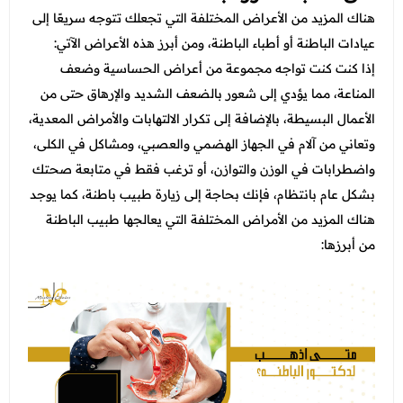
عروض العناية بالشعر
عروض جراحات التجميل
هناك المزيد من الأعراض المختلفة التي تجعلك تتوجه سريعًا إلى
عروض الرجال
عيادات الباطنة أو أطباء الباطنة، ومن أبرز هذه الأعراض الآتي:
عروض قسم الطوارئ
إذا كنت كنت تواجه مجموعة من أعراض الحساسية وضعف
عروض المختبر
المناعة، مما يؤدي إلى شعور بالضعف الشديد والإرهاق حتى من
الأعمال البسيطة، بالإضافة إلى تكرار الالتهابات والأمراض المعدية،
عروض الاشعة
وتعاني من آلام في الجهاز الهضمي والعصبي، ومشاكل في الكلى،
عروض الباطنة
واضطرابات في الوزن والتوازن، أو ترغب فقط في متابعة صحتك
بشكل عام بانتظام، فإنك بحاجة إلى زيارة طبيب باطنة، كما يوجد
عروض العظام
هناك المزيد من الأمراض المختلفة التي يعالجها طبيب الباطنة
عروض الانف والاذن والحنجرة
من أبرزها:
عروض العلاج الطبيعي