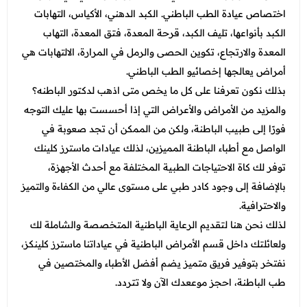
اختصاص عيادة الطب الباطني. الكبد الدهني، الأكياس، التهابات
الكبد بأنواعها، تليف الكبد، قرحة المعدة، فتق المعدة، التهاب
المعدة والارتجاع، تكوين الحصى والرمل في المرارة، الالتهابات هي
أمراض يعالجها إخصائيو الطب الباطني.
بذلك نكون تعرفنا على كل ما يخص متى اذهب لدكتور الباطنه؟
والمزيد من الأمراض والأعراض التي إذا أحسست بها عليك التوجه
فورًا إلى طبيب الباطنة، ولكن من الممكن أن تجد صعوبة في
الواصل مع أطباء الباطنة المميزين، لذلك عيادات ماسترز كلينك
توفر لك كاة الاحتياجات الطبية المختلفة مع أحدث الأجهزة،
بالإضافة إلى وجود كادر طبي على مستوى عالي من الكفاءة والتميز
والاحترافية.
لذلك نحن هنا لتقديم الرعاية الباطنية المتخصصة والشاملة لك
ولعائلتك داخل قسم الأمراض الباطنية في عياداتنا ماسترز كلينكز،
نفتخر بتوفير فريق متميز يضم أفضل الأطباء والمختصين في
طب الباطنة، احجز موععدك الآن ولا تتردد.