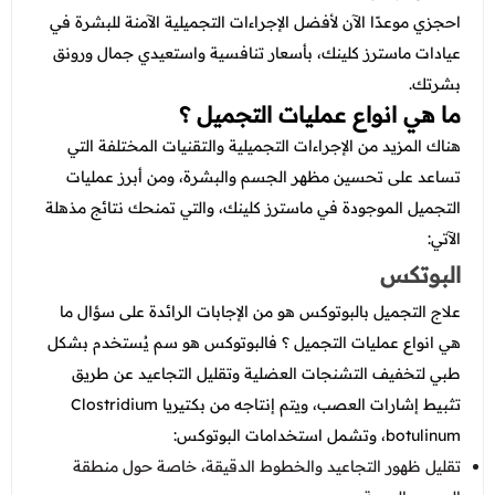
عروض العناية بالشعر
عروض جراحات التجميل
احجزي موعدًا الآن لأفضل الإجراءات التجميلية الآمنة للبشرة في
عروض الرجال
عيادات ماسترز كلينك، بأسعار تنافسية واستعيدي جمال ورونق
عروض قسم الطوارئ
بشرتك.
عروض المختبر
ما هي انواع عمليات التجميل ؟
هناك المزيد من الإجراءات التجميلية والتقنيات المختلفة التي
عروض الاشعة
تساعد على تحسين مظهر الجسم والبشرة، ومن أبرز عمليات
عروض الباطنة
التجميل الموجودة في ماسترز كلينك، والتي تمنحك نتائج مذهلة
الآتي:
عروض العظام
البوتكس
عروض الانف والاذن والحنجرة
علاج التجميل بالبوتوكس هو من الإجابات الرائدة على سؤال ما
عروض العلاج الطبيعي
هي انواع عمليات التجميل ؟ فالبوتوكس هو سم يُستخدم بشكل
طبي لتخفيف التشنجات العضلية وتقليل التجاعيد عن طريق
تثبيط إشارات العصب، ويتم إنتاجه من بكتيريا Clostridium
botulinum، وتشمل استخدامات البوتوكس:
تقليل ظهور التجاعيد والخطوط الدقيقة، خاصة حول منطقة