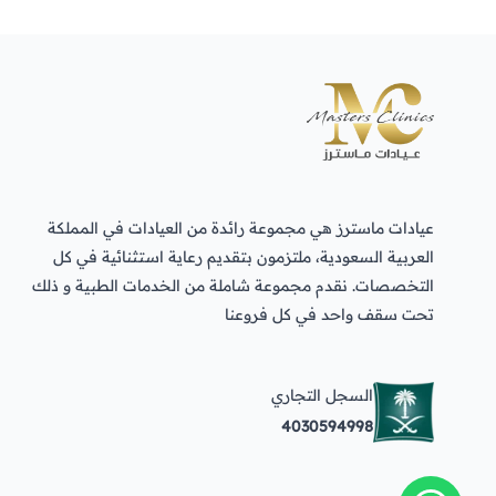
عيادات ماسترز هي مجموعة رائدة من العيادات في المملكة
العربية السعودية، ملتزمون بتقديم رعاية استثنائية في كل
التخصصات. نقدم مجموعة شاملة من الخدمات الطبية و ذلك
تحت سقف واحد في كل فروعنا
السجل التجاري
4030594998