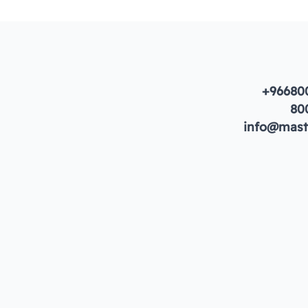
+96680
80
info@maste