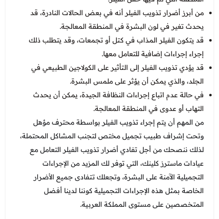
من أبرز أضرار تذويب الفيلر أنه في بعض الحالات النادرة، قد
يحدث تغير في لون البشرة في المنطقة المعالجة.
قد يتكون الفيلر المذاب في كتل أو تجمعات، وقد يتطلب ذلك
إجراء إجراءات إضافية للتعامل معها.
قد يؤدي تذويب الفيلر إلى التأثير على الكولاجين الطبيعي في
الجلد، والذي يمكن أن يؤثر على ملمس البشرة.
في حالة عدم اتباع إجراءات النظافة الجيدة، يمكن أن يحدث
التهاب أو عدوى في المنطقة المعالجة.
من المهم أن يتم إجراء تذويب الفيلر بواسطة محترف مؤهل
وتحت إشراف طبيب تجميل مختص لتجنب المشاكل المحتملة،
لذلك ننصحك من أجل تفادي أضرار تذويب الفيلر التعامل مع
عيادات ماسترز كلينك، التي توفر لك المزيد من الإجراءات
التجميلية الآمنة على البشرة، وتجعلك تتفادى جميع الأضرار
الخاصة بمثل هذه الإجراءات التجميلية كوننا لدينا أفضل
المتخصصين على مستوى المملكة العربية.