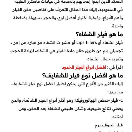
عروض قسم الطوارئ
العملاء الذين أبدوا إعجابهم بالخدمة في عيادات ماسترز الطبية
في السعودية، إليك هذا المقال للتعرف على تفاصيل حقن الفيلر
عروض المختبر
وأهم الأنواع، وكيفية اختيار أفضل نوع، والحجز بسهولة بضغطة
عروض الاشعة
واحدة.
ما هو فيلر الشفاه؟
عروض الباطنة
فيلر الشفاه أو Lips fillers أو حشوات الشفاه هو عبارة عن إجراء
عروض العظام
تجميلي يتم عن طريق حقن مادة الفيلر في الشفاه، لزيادة الحجم،
وتعزيز جمال الشفاه.
عروض الانف والاذن والحنجرة
اقرأ في :
افضل انواع الفيلر للخدود
عروض العلاج الطبيعي
ما هو افضل نوع فيلر للشفايف؟
إليك الكثير من الأنواع التي يمكن اختيار افضل نوع فيلر للشفايف
من بينها:
1-
فيلر حمض الهيالورونيك:
وهو أكثر أنواع الفيلر الشائعة، والذي
يعطي نتائج طبيعية، وشكل طبيعي للشفاه بعد الحقن، ومن
أمثلته:
فيلر الجوفيديرم