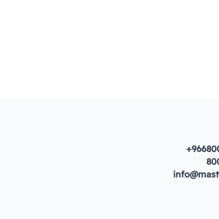
+96680
80
info@maste