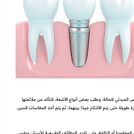
ص المبدئي للحالة، وطلب بعض أنواع الأشعة، للتأكد من ملائمتها
 طويلة حتى يتم الالتئام جيدًا بينهما، ثم يتم أخذ المقاسات للسن،
لمفقودة أو التالفة، حتى تؤدي الوظائف الطبيعية للأسنان ونفس