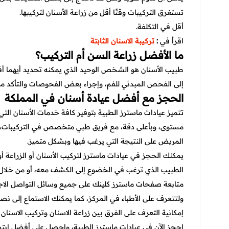
تستغرق التركيبات وقتًا أقل من زراعة الأسنان لتركيبها.
أقل في التكلفة.
اقرأ في
:
تركيبة الاسنان الثابتة
ما الأفضل زراعة السن أم التركيب؟
طبيب الأسنان هو الشخص الوحيد الذي يمكنه تحديد أيهما أف
إلى الفحص المبدئي للفم، وإجراء بعض الفحوصات والتأكد من مل
الحجز مع أفضل عيادة أسنان في المملكة
تتميز عيادات ماسترز الطبية بتوفير كافة خدمات الأسنان التي
مستوى، وبأعلى دقة، مع فريق طبي متخصص في التركيبات، 
المريض على النتيجة التي يرغب فيها وبشكل متميز.
يمكنك الحجز في عيادات ماسترز لتركيب الأسنان أو الزراعة أ
الطبيب الذي ترغب في الخضوع إلى الكشف معه، أو من خلال ا
متابعة صفحات ماسترز كلينك على جميع وسائل التواصل الاج
ولتتعرف على الأطباء في المركز، كما يمكنك الاستماع إلى نصا
إمكانية التعرف على الفرق بين زراعة الاسنان وتركيب الاسنا
احجز الآن في عيادات ماسترز الطبية، واحصل على أفضل ابتس