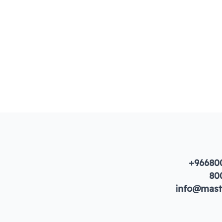
+96680
80
info@maste