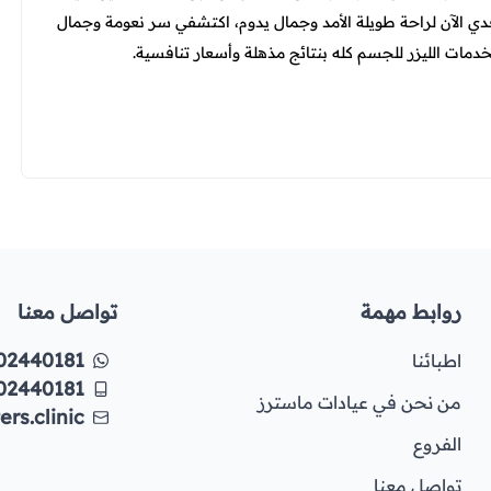
دي الآن لراحة طويلة الأمد وجمال يدوم، اكتشفي سر نعومة وجمال
ات الليزر للجسم كله بنتائج مذهلة وأسعار تنافسية.
روابط مهمة
تواصل معنا
02440181
اطبائنا
02440181
من نحن في عيادات ماسترز
rs.clinic
الفروع
تواصل معنا