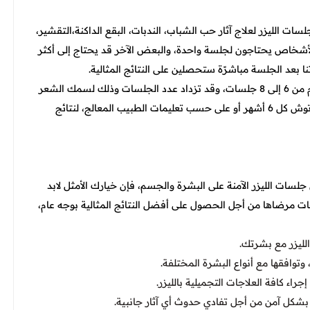
سات الليزر لعلاج آثار حب الشباب، الندبات، البقع الداكنة،التقشير،
خاص يحتاجون لجلسة واحدة، والبعض الآخر قد يحتاج إلى أكثر
بعد الجلسة مباشرًة ستحصلين على النتائج المثالية.
بالنسبة لإزالة الشعر باستخدام الليزر، يحتاج الجسم بوجه عام من 6 إلى 8 جلسات، وقد تزداد عدد الجلسات وذلك لسمك الشعر
ونوعيته، بالإضافة إلى الجهاز المُستخدم، وتحتاج إلى جلسة رتوش كل 6 أشهر أو على حسب تعليمات الطبيب المعالج، لنتائج
ات الليزر الآمنة على البشرة والجسم، فإن خيارك الأمثل لابد
اجات مرضاها من أجل الحصول على أفضل النتائج المثالية بوجه عام،
لليزر مع بشرتك.
، وتوافقها مع أنواع البشرة المختلفة.
راء كافة العلاجات التجميلية بالليزر.
ك بشكل آمن من أجل تفادي حدوث أي آثار جانبية.