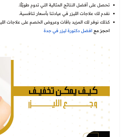
تحصل على أفضل النتائج المثالية التي تدوم طويًلًا.
نقدم لك علاجات الليزر في عيادتنا بأسعار تنافسية.
كذلك نوفر لك المزيد باقات وعروض الخصم على علاجات الليز
احجز مع
افضل دكتورة ليزر في جدة