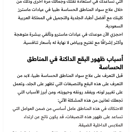
عروض العناية بالشعر
التي تساعدك في استعادة ثقتك وجمالك مرة أخرى وذلك من
عروض جراحات التجميل
خلال
علاج سواد المناطق الحساسة طبيا في عيادات ماسترز
عروض الرجال
عروض قسم الطوارئ
كلينك مع أفضل أطباء الجلدية والتجميل في المملكة العربية
السعودية.
عروض المختبر
احجزي الآن موعدك في عيادات ماسترو وتألقي ببشرة متوهجة
عروض الاشعة
وأكثر إشراقًا مع تفتيح وبياض لا نهاية له بأسعار تنافسية.
عروض الباطنة
أسباب ظهور البقع الداكنة في المناطق
عروض العظام
الحساسة
قبل التعرف على
علاج سواد المناطق الحساسة طبيا، لابد من
عروض الانف والاذن والحنجرة
التعرف على هذه البقع والتصبغات التي تظهر على الجلد، وتعمل
عروض العلاج الطبيعي
على تغيير لونه، ويفقد رونقه وحيويته، ومن أبرز الأسباب التي
تجعلك تعانين من هذه المشكلة الآتي:
الاحتكاك في هذه المناطق عامل أساسي من ضمن العوامل التي
تساعد على ظهور هذه التصبغات، قد يكون ناتج عن ارتداء
الملابس الداخلية الضيقة.