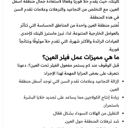
عروض العناية بالشعر
كلينك، حيث يُقدم حلاً فوريًا وفعالًا لاستعادة جمال منطقة أسفل
عروض جراحات التجميل
العين، مع التخلص من التجاعيد والترهلات وعلامات تقدم السن
عروض الرجال
عروض قسم الطوارئ
في هذه المنطقة.
تُعتبر منطقة العين واحدة من المناطق الحساسة التي تتأثر
عروض المختبر
بالعوامل الخارجية المتنوعة. لذا، تبرز ماسترز كلينك كإحدى
عروض الاشعة
العيادات الرائدة والأكثر شهرة، التي تقدم حلاً موثوقًا ونتائجاً
فورية.
عروض الباطنة
ما هي مميزات عمل فيلر العين؟
عروض العظام
قبل الوقوف عند كم يستمر مفعول الفيلر تحت العين؟، دعونا
نتعرف على بعض المزايا المهمة لهذا الإجراء:
عروض الانف والاذن والحنجرة
اإزالة التجاعيد وعلامات تقدم السن التي توجد أسفل منطقة
عروض العلاج الطبيعي
العين.
زيادة إنتاج الكولاجين مما يساعد على تجديد خلايا البشرة
باستمرار.
التقليل من الهالات السوداء بشكل فعّال.
شد ترهلات المنطقة حول العين.