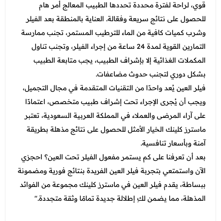
قوي، لراحة لفترة محددة تحددها الطبيب المعالج أمر هام
للحصول على نتائج سريعة وفعّالة. العناية بالمنطقة بعد الفيلر
وشرب كميات كافية من الماء للترطيب المستمر، تجنب ممارسة
التمارين القوية لمدة 24 ساعة من إجراء الفيلر، وتجنب تناول
المكملات الغذائية إلا بإشراف الطبيب، يجب متابعة الطبيب
بشكل دوري لتجنب حدوث مضاعفات.
فيلر العين يُعد واحدًا من التقنيات المتقدمة في مجال التجميل،
ويجب أن يُجرى الإجراء تحت إشراف طبيب متخصص، اعتمادًا
على آراء المرضى والعملاء في المملكة العربية السعودية، تعتبر
ماسترز كلينك الخيار الأمثل للحصول على نتائج مذهلة بطريقة
آمنة وبأسعار تنافسية.
بعد أن تعرفنا على كم يستمر مفعول الفيلر تحت العين؟ احجزي
الآن واستمتعي بتجربة فيلر العين الفريدة بنتائج فورية ومضمونة
ببساطة، يقدم فيلر العين في ماسترز كلينك مجموعة من الفوائد
المذهلة، مما يضمن لكِ إطلالة جديدة تمامًا وثقة متجددة."