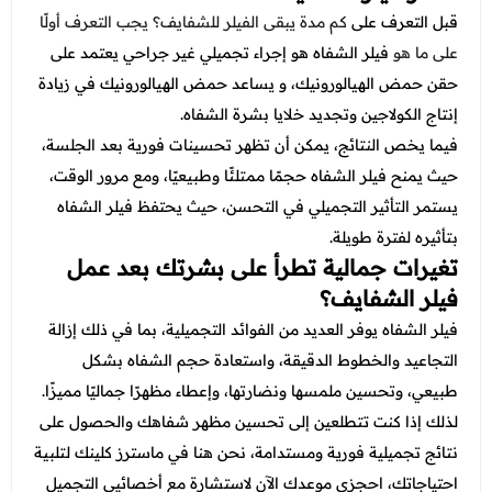
عروض العناية بالشعر
عروض جراحات التجميل
قبل التعرف على
كم مدة يبقى الفيلر للشفايف؟ يجب التعرف أولًا
عروض الرجال
على ما هو
فيلر الشفاه هو إجراء تجميلي غير جراحي يعتمد على
عروض قسم الطوارئ
حقن حمض الهيالورونيك، و يساعد حمض الهيالورونيك في زيادة
عروض المختبر
إنتاج الكولاجين وتجديد خلايا بشرة الشفاه.
فيما يخص النتائج، يمكن أن تظهر تحسينات فورية بعد الجلسة،
عروض الاشعة
حيث يمنح فيلر الشفاه حجمًا ممتلئًا وطبيعيًا، ومع مرور الوقت،
عروض الباطنة
يستمر التأثير التجميلي في التحسن، حيث يحتفظ فيلر الشفاه
بتأثيره لفترة طويلة.
عروض العظام
تغيرات جمالية تطرأ على بشرتك بعد عمل
عروض الانف والاذن والحنجرة
فيلر الشفايف؟
عروض العلاج الطبيعي
فيلر الشفاه يوفر العديد من الفوائد التجميلية، بما في ذلك إزالة
التجاعيد والخطوط الدقيقة، واستعادة حجم الشفاه بشكل
طبيعي، وتحسين ملمسها ونضارتها، وإعطاء مظهرًا جماليًا مميزًا.
لذلك إذا كنت تتطلعين إلى تحسين مظهر شفاهك والحصول على
نتائج تجميلية فورية ومستدامة، نحن هنا في ماسترز كلينك لتلبية
احتياجاتك، احجزي موعدك الآن لاستشارة مع أخصائيي التجميل