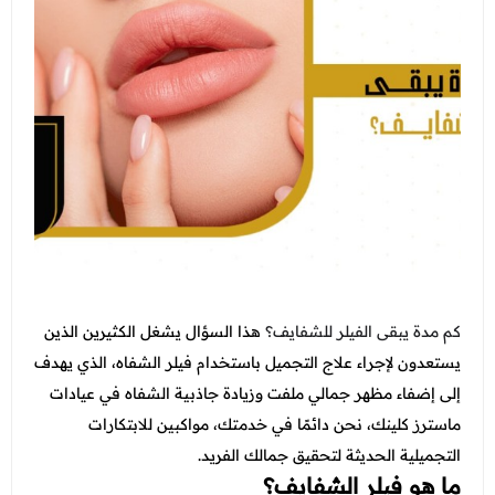
التغذية
جدة - أبحر
الاسنان
عرض الكل
اتصل بنا
الطائف - شارع قريش
النساء والتوليد والتجميل النسائي
عروض الجلدية والتجميل
المدونة
الطب العام و طب الطواري
عرض الكل
عروض زوايا مكة
انضم الي فريقنا
الطب الاتصالي و الطب المنزلي
عروض الفيلر و البوتكس
عروض التغذية
الباطنة
عروض نضارة البشرة
عرض الكل
عروض النساء والتوليد والتجميل النسائي
الانف والاذن
عروض المناسبات
عروض الاسنان
باقات متابعات ابر التنحيف
العظام
عروض الصيف المميزة
كم مدة يبقى الفيلر للشفايف؟
هذا السؤال يشغل الكثيرين الذين
عروض الطب العام
الاطفال
يستعدون لإجراء علاج التجميل باستخدام فيلر الشفاه، الذي يهدف
عروض البيكو واي
عرض الكل
إلى إضفاء مظهر جمالي ملفت وزيادة جاذبية الشفاه في عيادات
خدمات المختبر
عروض الليزر
ماسترز كلينك، نحن دائمًا في خدمتك، مواكبين للابتكارات
فحوصات العمالة الوافدة
الاشعة
عروض العناية بالبشرة
التجميلية الحديثة لتحقيق جمالك الفريد.
باقات متابعة ابر التنحيف
ما هو فيلر الشفايف؟