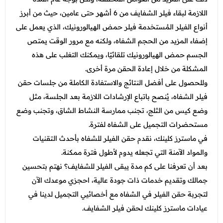
اللازمة لبقاء فيلر الشفايف من 6 أشهر حتى عامين، حيث من أبرز
أنواع الفيلر المُستخدمة فيلر حمض الهيالورونيك، الذي يعمل على
إضفاء المزيد من الحجم الشفاه، ولكنه مع مرور الوقت يمتص
الجسم حمض الهيالورونيك تلقائيًا، ويمكنك التغلب على هذه
المشكلة من خلال إعادة الحقن مرة أخرى.
وللحصول على أفضل النتائج والاستفادة الكاملة من جلسات حقن
فيلر الشفاه، يُنصح باتباع الإرشادات اللازمة بعد الجلسة، مثل
وضع كيس من الثلج، تجنب ممارسة النشاط الشاق، وتجنب وضع
مستحضرات التجميل على الشفاه لفترة.
في ماسترز كلينك، نقدم حقن الفيلر للشفاه بأحدث التقنيات
والمواد الآمنة التي تجعله يدوم لأطول فترة ممكنة.
بعد أن تعرفنا على كم مدة يبقى الفيلر للشفايف؟ نهتم بتحسين
جمالك وتقديم خدمات ذات جودة عالية، احجزي موعدك الآن
لتجربة حقن الفيلر في الشفاه مع أخصائيي التجميل لدينا في
عيادات ماسترز كلينك لحقن فيلر الشفايف.