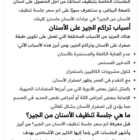
عروض العناية بالشعر
الجلسات الخاصة بتنظيف أسنانك من أجل الحصول على أسنان
عروض جراحات التجميل
ناصعة البياض، و سنتعرف سويًا على
كم سعر جلسة تنظيف
عروض الرجال
عروض قسم الطوارئ
الأسنان من الجير؟ في
عيادات الأسنان
ماسترز كلينك.
أسباب تراكم الجير على الأسنان
عروض المختبر
هناك المزيد من الأسباب المختلفة التي تعمل على تكوين طبقة
عروض الاشعة
صفراء على الأسنان وتراكم الجير، ومن أبرز هذه الأسباب الآتي:
عدم العناية الكاملة والمستمرة بالأسنان.
عروض الباطنة
التدخين المستمر.
عروض العظام
تناول مشروبات الكافيين باستمرار.
مع التقدم في العمر يظهر اصفرار الأسنان.
عروض الانف والاذن والحنجرة
بالمثل تناول بعض الأدوية التي من أبرزها المضادات الحيوية.
عروض العلاج الطبيعي
الإصابة ببعض أمراض اللثة أو أمراض نقص الحديد في الجسم
مما يؤدي إلى اصفرار الأسنان بشكل تلقائي.
ما هي جلسة تنظيف الأسنان من الجير؟
قبل معرفة
كم سعر جلسة تنظيف الأسنان من الجير؟
من أبرز
وأشهر الجلسات التي يلجأ إليها الكثير من الأشخاص بهدف