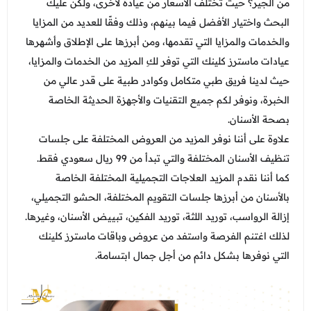
من الجير؟ حيث تختلف الأسعار من عيادة لأخرى، ولكن عليك
البحث واختيار الأفضل فيما بينهم، وذلك وفقًا للعديد من المزايا
والخدمات والمزايا التي تقدمها، ومن أبرزها على الإطلاق وأشهرها
عيادات ماسترز كلينك التي توفر لكِ المزيد من الخدمات والمزايا،
حيث لدينا فريق طبي متكامل وكوادر طبية على قدر عالي من
الخبرة، ونوفر لكم جميع التقنيات والأجهزة الحديثة الخاصة
بصحة الأسنان.
علاوة على أننا نوفر المزيد من العروض المختلفة على جلسات
تنظيف الأسنان المختلفة والتي تبدأ من 99 ريال سعودي فقط.
كما أننا نقدم المزيد العلاجات التجميلية المختلفة الخاصة
بالأسنان من أبرزها جلسات التقويم المختلفة، الحشو التجميلي،
إزالة الرواسب، توريد اللثة، توريد الفكين، تبييض الأسنان، وغيرها.
لذلك اغتنم الفرصة واستفد من عروض وباقات ماسترز كلينك
التي نوفرها بشكل دائم من أجل جمال ابتسامة.