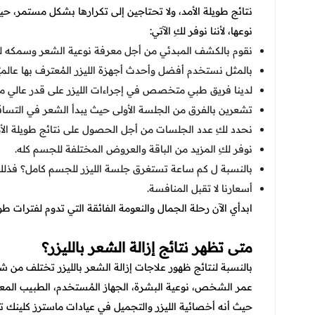
نتائج طويلة الأمد، ولا تحتاجين إلى تكرارها بشكل مستمر، حيث
نوعها، لأننا نوفر لكِ الآتي:
نقوم بالكشف المبدئي من أجل معرفة نوعية الشعر وسمكه لتح
بالمثل نستخدم أفضل وأحدث أجهزة الليزر المُعترف بها عالميًا
لدينا فريق طبي متخصص في إجراءات الليزر على قدر عالي من ا
تشعرين بالفرق من الجلسة الأولى حيث يبدأ الشعر في التساق
نحدد لكِ عدد الجلسات من أجل الحصول على نتائج طويلة الأم
نوفر لكِ المزيد من الباقة والعروض المختلفة للجسم كله.
بالنسبة ل
كم ساعة تستغرق جلسة الليزر للجسم كامل؟ فذلك 
أسعارنا لا تقبل المنافسة.
ابدأي الآن رحلة الجمال والنعومة الفائقة التي تدوم لفترات ط
متى تظهر نتائج إزالة الشعر بالليزر؟
بالنسبة لنتائج ظهور علاجات إزالة الشعر بالليزر تختلف من 
عمر الشخص، نوعية البشرة، الجهاز المُستخدم، الطبيب المعالج