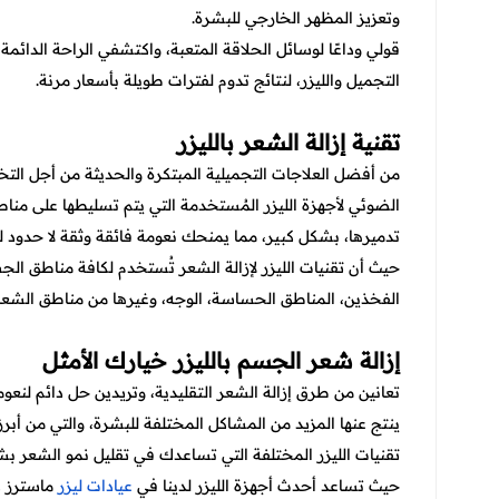
وتعزيز المظهر الخارجي للبشرة.
قولي وداعًا لوسائل الحلاقة المتعبة، واكتشفي الراحة الدائ
التجميل والليزر، لنتائج تدوم لفترات طويلة بأسعار مرنة.
تقنية إزالة الشعر بالليزر
من أفضل العلاجات التجميلية المبتكرة والحديثة من أجل ال
الضوئي لأجهزة الليزر المُستخدمة التي يتم تسليطها على من
تدميرها، بشكل كبير، مما يمنحك نعومة فائقة وثقة لا حدود له
حيث أن تقنيات الليزر لإزالة الشعر تُستخدم لكافة مناطق الجس
الفخذين، المناطق الحساسة، الوجه، وغيرها من مناطق الشعر 
إزالة شعر الجسم بالليزر خيارك الأمثل
تعانين من طرق إزالة الشعر التقليدية، وتريدين حل دائم لنعوم
ينتج عنها المزيد من المشاكل المختلفة للبشرة، والتي من أبرزه
تقنيات الليزر المختلفة التي تساعدك في تقليل نمو الشعر 
حيث تساعد أحدث أجهزة الليزر لدينا في
عيادات ليزر
ماسترز ك