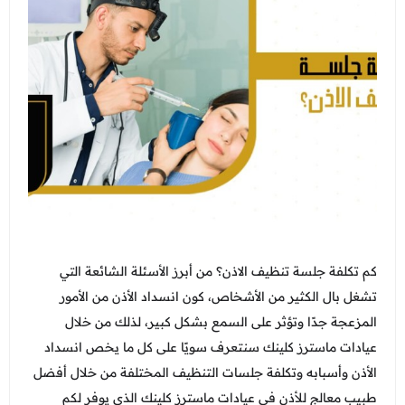
التغذية
جدة - أبحر
الاسنان
عرض الكل
اتصل بنا
الطائف - شارع قريش
النساء والتوليد والتجميل النسائي
عروض الجلدية والتجميل
المدونة
الطب العام و طب الطواري
عرض الكل
عروض زوايا مكة
انضم الي فريقنا
الطب الاتصالي و الطب المنزلي
عروض الفيلر و البوتكس
عروض التغذية
الباطنة
عروض نضارة البشرة
عرض الكل
عروض النساء والتوليد والتجميل النسائي
الانف والاذن
عروض المناسبات
عروض الاسنان
باقات متابعات ابر التنحيف
العظام
عروض الصيف المميزة
كم تكلفة جلسة تنظيف الاذن؟ من أبرز الأسئلة الشائعة التي
عروض الطب العام
الاطفال
تشغل بال الكثير من الأشخاص، كون انسداد الأذن من الأمور
عروض البيكو واي
عرض الكل
المزعجة جدًا وتؤثر على السمع بشكل كبير، لذلك من خلال
خدمات المختبر
عروض الليزر
عيادات ماسترز كلينك سنتعرف سويًا على كل ما يخص انسداد
فحوصات العمالة الوافدة
الاشعة
عروض العناية بالبشرة
الأذن وأسبابه وتكلفة جلسات التنظيف المختلفة من خلال أفضل
باقات متابعة ابر التنحيف
طبيب معالج للأذن في عيادات ماسترز كلينك الذي يوفر لكم