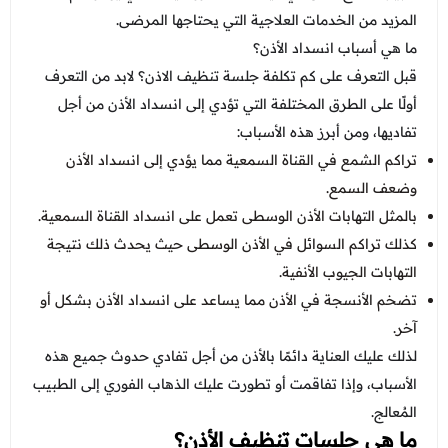
عروض العناية بالشعر
عروض جراحات التجميل
المزيد من الخدمات العلاجية التي يحتاجها المرضى.
عروض الرجال
ما هي أسباب انسداد الأذن؟
عروض قسم الطوارئ
قبل التعرف على كم تكلفة جلسة تنظيف الاذن؟ لابد من التعرف
عروض المختبر
أولًا على الطرق المختلفة التي تؤدي إلى انسداد الأذن من أجل
تفاديها، ومن أبرز هذه الأسباب:
عروض الاشعة
تراكم الشمع في القناة السمعية مما يؤدي إلى انسداد الأذن
عروض الباطنة
وضعف السمع.
بالمثل التهابات الأذن الوسطى تعمل على انسداد القناة السمعية.
عروض العظام
كذلك تراكم السوائل في الأذن الوسطى حيث يحدث ذلك نتيجة
عروض الانف والاذن والحنجرة
التهابات الجيوب الأنفية.
عروض العلاج الطبيعي
تضخم الأنسجة في الأذن مما يساعد على انسداد الأذن بشكل أو
آخر.
لذلك عليك العناية دائمًا بالأذن من أجل تفادي حدوث جميع هذه
الأسباب، وإذا تفاقمت أو تطورت عليك الذهاب الفوري إلى الطبيب
المُعالج.
ما هي جلسات تنظيف الأذن؟