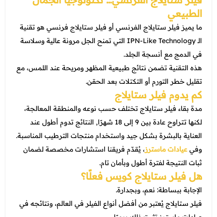
الطبيعي
ما يميز فيلر ستايلاج الفرنسي أو فيلر ستايلاج فرنسي هو تقنية
الـ IPN-Like Technology التي تمنح الجل مرونة عالية وسلاسة
في الدمج مع أنسجة الجلد.
هذه التقنية تضمن نتائج طبيعية المظهر ومريحة عند اللمس، مع
تقليل خطر التورم أو التكتلات بعد الحقن.
كم يدوم فيلر ستايلاج
مدة بقاء فيلر ستايلاج تختلف حسب نوعه والمنطقة المعالجة،
لكنها تتراوح عادة بين 9 إلى 18 شهرًا, النتائج تدوم أطول عند
العناية بالبشرة بشكل جيد واستخدام منتجات الترطيب المناسبة.
وفي
عيادات ماسترز
، يُقدّم فريقنا استشارات مخصصة لضمان
ثبات النتيجة لفترة أطول وبأمان تام.
هل فيلر ستايلاج كويس فعلًا؟
الإجابة ببساطة: نعم، وبجدارة.
فيلر ستايلاج يُعتبر من أفضل أنواع الفيلر في العالم، ونتائجه في