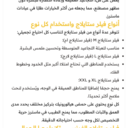
يعمل على ملء التجاعيد العميقة وإعادة النضارة للبشرة دون
مظهر مصطنع، مما يجعله من أكثر الخيارات طلبًا في عيادات
ماسترز.
أنواع فيلر ستايلاج واستخدام كل نوع
تتوفر عدة أنواع من فيلر ستايلاج لتناسب كل احتياج تجميلي:
فيلر ستايلاج M (فيلر ستايلاج ام):
مناسب لتعبئة التجاعيد المتوسطة وتحسين ملمس البشرة.
فيلر ستايلاج L (فيلر ستايلاج لارج):
يستخدم للمناطق التي تحتاج امتلاءً أكبر مثل الخدود وخطوط
الفك.
فيلر ستايلاج XL و XXL:
يمنح حجمًا إضافيًا للمناطق العميقة في الوجه، ويُستخدم لنحت
ملامح أكثر تحديدًا.
كل نوع يحتوي على حمض هيالورونيك بتركيز مختلف يحدد مدى
العمق والثبات المطلوب، مما يمنح الطبيب في ماسترز حرية
التخصيص لكل وجه حسب احتياجاته الدقيقة.
فيلر ستايلاج الفرنسي… تكنولوجيا الجمال