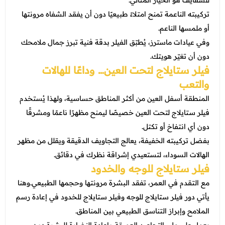
للشفايف هو الخيار المثالي.
تركيبته الناعمة تمنح امتلاءً طبيعيًا دون أن يفقد الشفاه مرونتها
أو ملمسها الناعم.
وفي عيادات ماسترز، يُطبّق الفيلر بدقة فنية تبرز جمال ملامحك
دون أن تغيّر هويتك.
فيلر ستايلاج لتحت العين… وداعًا للهالات
والتعب
المنطقة أسفل العين من أكثر المناطق حساسية، ولهذا يُستخدم
فيلر ستايلاج لتحت العين خصيصًا ليمنح مظهرًا ناعمًا ومشرقًا
دون أي انتفاخ أو تكتل.
بفضل تركيبته الخفيفة، يعالج التجاويف الدقيقة ويقلل من مظهر
الهالات السوداء، لتستعيدي إشراقة نظرك في دقائق.
فيلر ستايلاج للوجه والخدود
مع التقدم في العمر، تفقد البشرة مرونتها وحجمها الطبيعي.وهنا
يأتي دور فيلر ستايلاج للوجه وفيلر ستايلاج للخدود في إعادة رسم
الملامح وإبراز التناسق الطبيعي بين المناطق.