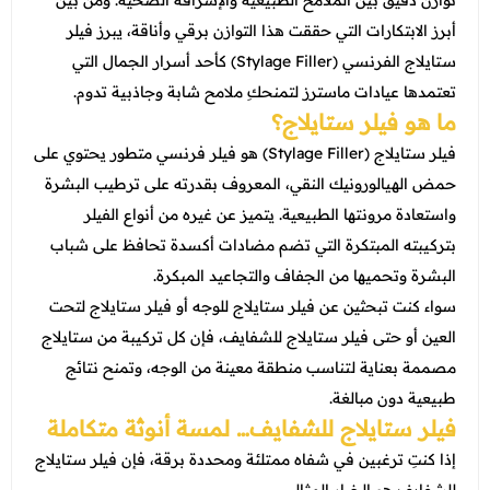
توازن دقيق بين الملامح الطبيعية والإشراقة الصحية. ومن بين
عروض العناية بالشعر
عروض جراحات التجميل
أبرز الابتكارات التي حققت هذا التوازن برقي وأناقة، يبرز فيلر
عروض الرجال
ستايلاج الفرنسي (Stylage Filler) كأحد أسرار الجمال التي
عروض قسم الطوارئ
تعتمدها عيادات ماسترز لتمنحكِ ملامح شابة وجاذبية تدوم.
عروض المختبر
ما هو فيلر ستايلاج؟
عروض الاشعة
فيلر ستايلاج (Stylage Filler) هو فيلر فرنسي متطور يحتوي على
حمض الهيالورونيك النقي، المعروف بقدرته على ترطيب البشرة
عروض الباطنة
واستعادة مرونتها الطبيعية. يتميز عن غيره من أنواع الفيلر
عروض العظام
بتركيبته المبتكرة التي تضم مضادات أكسدة تحافظ على شباب
البشرة وتحميها من الجفاف والتجاعيد المبكرة.
عروض الانف والاذن والحنجرة
سواء كنت تبحثين عن فيلر ستايلاج للوجه أو فيلر ستايلاج لتحت
عروض العلاج الطبيعي
العين أو حتى فيلر ستايلاج للشفايف، فإن كل تركيبة من ستايلاج
مصممة بعناية لتناسب منطقة معينة من الوجه، وتمنح نتائج
طبيعية دون مبالغة.
فيلر ستايلاج للشفايف… لمسة أنوثة متكاملة
إذا كنتِ ترغبين في شفاه ممتلئة ومحددة برقة، فإن فيلر ستايلاج