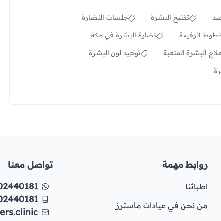
يد
تفتيح البشرة
جلسات النضارة
خطوط الرفيعة
نضارة البشرة في مكة
لاج البشرة المتعبة
توحيد لون البشرة
رة
روابط مهمة
تواصل معنا
02440181
اطبائنا
02440181
من نحن في عيادات ماسترز
rs.clinic