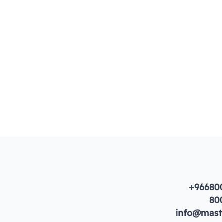
+96680
80
info@maste