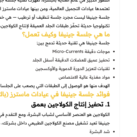
تعتمدها عيادات التجميل العالمية، ومن بينها عيادات ماسترز ا
جلسة جينيفا ليست مجرد جلسة تنظيف أو ترطيب — هي خطة مت
تكنولوجيا حديثة تحفّز طبقات الجلد العميقة لإنتاج الكولاج
ما هي جلسة جينيفا وكيف تعمل؟
جلسة جينيفا هي تقنية حديثة تدمج بين:
موجات دقيقة Micro-Currents
تحفيز عميق للعضلات الدقيقة أسفل الجلد
تقنيات لتعزيز الدورة الدموية والأوكسجين
مواد مغذية عالية الامتصاص
الهدف منها هو الوصول إلى الطبقات التي يصعب على الجلسات 
فوائد جلسة جينيفا في عيادات ماسترز (با
1. تحفيز إنتاج الكولاجين بعمق
الكولاجين هو العنصر الأساسي لشباب البشرة، ومع التقدم في 
جينيفا تعيد تشغيل مصنع الكولاجين الطبيعي داخل بشرتك، ما
شد البشرة