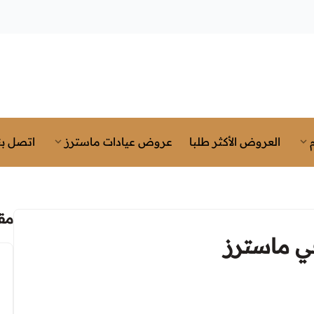
العروض الأكثر طلبا
عروض عيادات ماسترز
اتصل بن
مق
ي ماسترز