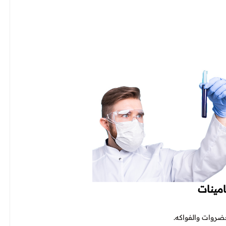
مينات
ضروات والفواكه.