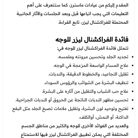
عروض العناية بالشعر
المقدم إليكم من عيادات ماسترز، كما ستتعرف على أهم
عروض جراحات التجميل
عروض الرجال
التعليمات التي يجب اتباعها قبل وبعد الجلسات والآثار الجانبية
عروض قسم الطوارئ
المحتملة للفراكشنال ليزر، تابع القراءة.
عروض المختبر
فائدة الفراكشنال ليزر للوجه
عروض الاشعة
تتمثل فائدة الفراكشنال ليزر للوجه في:
عروض الباطنة
تجديد الجلد وتحسين مرونته وملمسه.
علاج المسام الواسعة المزعجة في الوجه.
عروض العظام
تقليل التجاعيد، والخطوط الدقيقة، والندبات.
عروض الانف والاذن والحنجرة
تنظيف البشرة من الشوائب والرؤوس السوداء.
علاج حب الشباب والتقليل من آثاره على البشرة.
عروض العلاج الطبيعي
تحسين مظهر الندبات الناتجة عن الحروق أو الندبات الجراحية.
تفتيح وتوحيد لون البشرة، وتقليل علامات تصبغ الجلد مثل البقع
الداكنة، أو النمش، أوالكلف.
والعديد من الفوائد الأخرى للوجه والكثير من مناطق الجسم
المختلفة التي يمكن تطبيق الفراكشنال ليزر فيها للاستمتاع