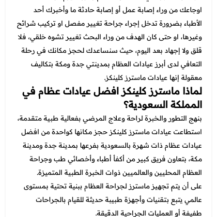
عروض العناية بالشعر
عروض جراحات التجميل
اوجاعك من وراء إصابة عمل أو إصابة حادثة ما وأخبرك أحد
عروض الرجال
الأطباء بضرورة تدخل إجراء جراحة تغيير مفصل او تركيب شرائح
عروض قسم الطوارئ
وغيرها، او حتى كان الهدف من وراء البحث تغيير تشوه خلقي، فلا
عروض المختبر
قلق ولا إجهاد بعد اليوم، حيث سنساعدك لحجز مكانك في رحلة
التعافي لدى أبرز عيادات العظام بمدينتي جدة ومكة بتكاليف
عروض الاشعة
معقولة إنها عيادات ماسترز كلينكز.
عروض الباطنة
لماذا ماسترز كلينكز افضل عيادات عظام في
المملكة السعودية؟
عروض العظام
بنهج التطور والخبرة لراحة وعلاج المرضي بفعالية طبية متقدمة،
عروض الانف والاذن والحنجرة
استطاعت عيادات ماسترز كلينكز حجز مكانها كواحدة من افضل
عروض العلاج الطبيعي
عيادات عظام ذات شهرة بالسعودية بفرعها بمدينة جدة ومدينة
مكة، بتعاون فريق كبير من أكفأ أطباء وأخصائي طب وجراحة
العظام المحليين والعالميين ذوات الخبرة الطبية المتميزة.
على أن يتم تجهيز ماسترز لجراحة العظام ببنية تحتية بمستوى
عالمي يتبع بتقنيات وأجهزة طبيبة حديثة للقيام بالجراحات
طفيفة أو العمليات الجراحية الدقيقة.