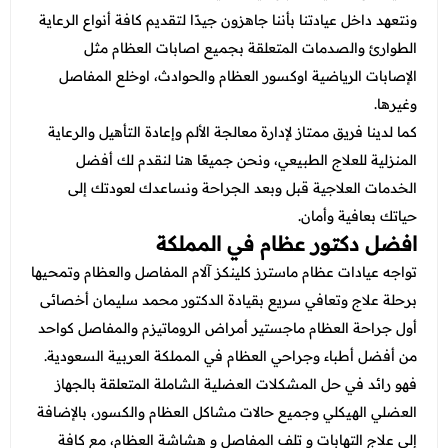
ونتعهد داخل عيادتنا بأننا جاهزون جيدًا لتقديم كافة أنواع الرعاية
الطوارئ والصدمات المتعلقة بجميع اصابات العظام مثل
الإصابات الرياضية اوكسور العظام والحوادث، اوخلع المفاصل
وغيرها.
كما لدينا فريق ممتاز لإدارة معالجة الألم وإعادة التأهيل والرعاية
المنزلية للعلاج الطبيعي، ونحن جميعًا هنا لنقدم لك أفضل
الخدمات العلاجية قبل وبعد الجراحة ونساعدك لعودتك إلى
حياتك بعافية وأمان.
افضل دكتور عظام في المملكة
تواجه عيادات عظام ماسترز كلينكز آلام المفاصل والعظام وتمحيها
برحلة علاج وتعافي سريع بقيادة الدكتور محمد سليمان أخصائى
أول جراحة العظام
ماجستير أمراض الروماتيزم والمفاصل كواحد
من أفضل أطباء وجراحي العظام في المملكة العربية السعودية.
فهو رائد في حل المشكلات العضلية الشاملة المتعلقة بالجهاز
العضلي الهيكلي وجميع حالات مشاكل العظام والكسور، بالإضافة
إلى علاج التهابات و تلف المفاصل و هشاشة العظام، مع كافة