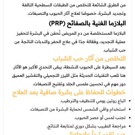
من الطرق الشائعة للتخلص من الطبقات السطحية التالفة
وتجديد البشرة، خصوصًا لعلاج آثار الحبوب والتصبغات.
البلازما الغنية بالصفائح (PRP)
البلازما المستخلصة من دم المريض تُحقن في البشرة لتحفيز
عملية التجديد، وفعّالة جدًا في علاج الحفر والندبات الناتجة عن
حب الشباب.
التخلص من آثار حب الشباب
بعد السيطرة على الحبوب النشطة، يبقى التحدي الأكبر هو الآثار.
هنا تلعب التقنيات الحديثة مثل الليزر التجميلي والتقشير العميق
دور مهم في تحسين ملمس الجلد وتفتيح التصبغات.
خطوات للحفاظ على بشرة صافية بعد العلاج
اتباع روتين يومي للتنظيف والترطيب.
استخدام واقي الشمس لحماية البشرة من التصبغات.
تجنب لمس أو عصر الحبوب.
مراجعة الطبيب بشكل دوري لمتابعة النتائج.
وين تقدر تبدأ علاجك؟