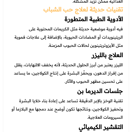
عروض العناية بالشعر
الغذائية ممكن تزيد المشكلة.
عروض جراحات التجميل
تقنيات حديثة لعلاج حب الشباب
عروض الرجال
عروض قسم الطوارئ
الأدوية الطبية المتطورة
فيه أدوية موضعية حديثة مثل الكريمات المحتوية على
عروض المختبر
الريتينويدات أو المضادات الحيوية، بالإضافة إلى علاجات فموية
عروض الاشعة
مثل الأيزوتريتينوين لحالات الحبوب المزمنة.
عروض الباطنة
العلاج بالليزر
عروض العظام
الليزر يعتبر من أبرز الحلول الحديثة، لأنه يخفف الالتهابات، يقلل
من إفراز الدهون، ويحفّز البشرة على إنتاج الكولاجين، ما يساعد
عروض الانف والاذن والحنجرة
على تحسين مظهر الحبوب والآثار.
عروض العلاج الطبيعي
جلسات الديرما بن
تقنية الوخز بالإبر الدقيقة تساعد على إعادة بناء خلايا البشرة
وتحفيز الكولاجين، ونتائجها تكون أوضح عند دمجها مع البلازما أو
السيرومات العلاجية.
التقشير الكيميائي