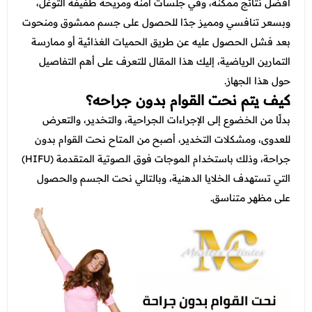
عروض العناية بالشعر
أفضل نتائج ممكنة، وفي جلسات آمنة ومريحة طفيفة التوغل،
عروض جراحات التجميل
وبسعر تنافسي ومميز جدًا للحصول على جسم ممشوق ومنحوت
عروض الرجال
عروض قسم الطوارئ
بعد فشل الحصول عليه عن طريق الحميات الغذائية أو ممارسة
التمارين الرياضية، إليك هذا المقال للتعرف على أهم التفاصيل
عروض المختبر
حول هذا الجهاز.
عروض الاشعة
كيف يتم نحت القوام بدون جراحه؟
بدلًا من الخضوع إلى الإجراءات الجراحية، والتخدير، والتعرض
عروض الباطنة
للعدوى، ومشكلات التخدير، أصبح من المتاح نحت القوام بدون
عروض العظام
جراحة، وذلك باستخدام الموجات فوق الصوتية المتقدمة (HIFU)
التي تستهدف الخلايا الدهنية، وبالتالي نحت الجسم والحصول
عروض الانف والاذن والحنجرة
على مظهر متناسق.
عروض العلاج الطبيعي