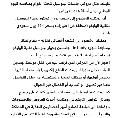
كلينك، مثل عروض جلسات ليبوسيل لنحت القوام بمناسبة اليوم
الوطني، ومن أمثلة هذه العروض:
_ أنه يمكنك الخضوع إلى جلسة بودي كونتور بجهاز ليبوسيل
بتقنية الهايفو (منطقة من اختيارك) بسعر 294 ريال سعودي
فقط.
_ يمكنك الخضوع إلى كشف أخصائي تغذية + نظام غذائي
ومتابعة شهر+ in body+ جلستين بجهاز ليبوسيل تقنية الهايفو
(منطقة من اختيارك) بسعر 694 ريال سعودي فقط.
احجز الآن في العرض الذي ترغب فيه من خلال موقعنا، وسجل
البيانات بكل سهولة، ويمكنك الدفع إلكترونيًا باستخدام الفيزا
بجميع أنواعها، أو يمكنك الحجز والاستفسار من خلال التواصل
معنا عبر تطبيق الواتساب، أو الاتصال عبر الجوال.
كما يمكنك متابعتنا على صفحات ماسترز كلينك على جميع
وسائل التواصل الاجتماعي ومتابعة أحدث العروض والخصومات،
بالإضافة إلى متابعة نصائح أمهر أخصائيين التغذية في المملكة،
والتعرف على طرق العلاج المختلفة، ومشاهدة الكثير من التجارب