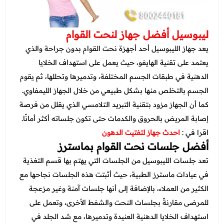
ليبوسيل أفضل جهاز لنحت القوام
يعد جهاز الليبوسيل أحد أجهزة نحت القوام بدون جراحة والذي
يعتمد على تقنية الهايفو، حيث يعمل على استهداف الخلايا
الدهنية في طبقات الجسم المختلفة، وتدميرها وتحللها، ثم يقوم
الجسم بالتخلص منها بشكل طبيعي من خلال الجهاز الليمفاوي.
كما أن الجهاز مزود بتقنية التبريد التلامسي الذي يقلل من فرصة
إصابة المريض بالحروق والكدمات حتى تكون جلساته أكثر أمانًا.
اقرا في :
احدث جهاز لتفتيت الدهون
أفضل جلسات نحت القوام بماسترز
تعد جلسات الليبوسيل من الجلسات التي يهتم بها قسم التغذية
في عيادات ماسترز الطبية، حيث أثبتت هذه الجلسات نجاحها مع
الكثير من العملاء، بالإضافة إلى أنها جلسات آمنة وغير مزعجة
للمرضى مقارنةً بجلسات النحت والشفط الأخرى، وتعمل على
استهداف الخلايا الدهنية العنيدة وتدميرها، مع شد الجلد في