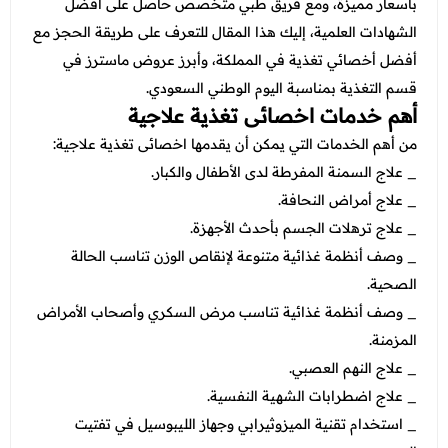
عروض العناية بالشعر
بأسعار مميزة، ومع فريق طبي متخصص حاصل على أفضل
عروض جراحات التجميل
الشهادات العلمية، إليك هذا المقال للتعرف على طريقة الحجز مع
عروض الرجال
عروض قسم الطوارئ
أفضل أخصائي تغذية في المملكة، وأبرز عروض ماسترز في
قسم التغذية بمناسبة اليوم الوطني السعودي.
عروض المختبر
أهم خدمات اخصائى تغذية علاجية
عروض الاشعة
من أهم الخدمات التي يمكن أن يقدمها اخصائى تغذية علاجية:
_ علاج السمنة المفرطة لدى الأطفال والكبار.
عروض الباطنة
_ علاج أمراض النحافة.
عروض العظام
_ علاج ترهلات الجسم بأحدث الأجهزة.
_ وصف أنظمة غذائية متنوعة لإنقاص الوزن تناسب الحالة
عروض الانف والاذن والحنجرة
الصحية.
عروض العلاج الطبيعي
_ وصف أنظمة غذائية تناسب مرض السكري وأصحاب الأمراض
المزمنة.
_ علاج النهم العصبي.
_ علاج اضطرابات الشهية النفسية.
_ استخدام تقنية الميزوثيرابي وجهاز الليبوسيل في تفتيت