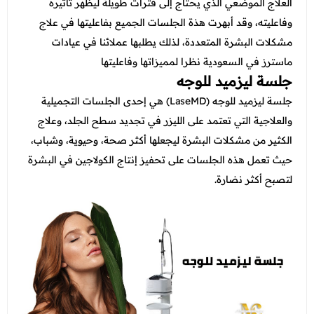
عروض العناية بالشعر
العلاج الموضعي الذي يحتاج إلى فترات طويلة ليظهر تأثيره
عروض جراحات التجميل
وفاعليته، وقد أبهرت هذة الجلسات الجميع بفاعليتها في علاج
عروض الرجال
عروض قسم الطوارئ
مشكلات البشرة المتعددة، لذلك يطلبها عملائنا في عيادات
ماسترز في السعودية نظرا لمميزاتها وفاعليتها
عروض المختبر
جلسة ليزميد للوجه
عروض الاشعة
جلسة ليزميد للوجه (LaseMD) هي إحدى الجلسات التجميلية
والعلاجية التي تعتمد على الليزر في تجديد سطح الجلد، وعلاج
عروض الباطنة
الكثير من مشكلات البشرة ليجعلها أكثر صحة، وحيوية، وشباب،
عروض العظام
حيث تعمل هذه الجلسات على تحفيز إنتاج الكولاجين في البشرة
لتصبح أكثر نضارة.
عروض الانف والاذن والحنجرة
عروض العلاج الطبيعي