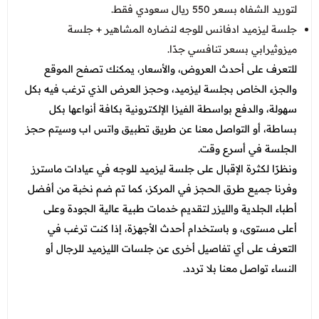
لتوريد الشفاه بسعر 550 ريال سعودي فقط.
جلسة ليزميد ادفانس للوجه لنضاره المشاهير + جلسة
ميزوثيرابي بسعر تنافسي جدًا.
للتعرف على أحدث العروض، والأسعار، يمكنك تصفح الموقع
والجزء الخاص بجلسة ليزميد، وحجز العرض الذي ترغب فيه بكل
سهولة، والدفع بواسطة الفيزا الإلكترونية بكافة أنواعها بكل
بساطة، أو التواصل معنا عن طريق تطبيق واتس اب وسيتم حجز
الجلسة في أسرع وقت.
ونظرًا لكثرة الإقبال على جلسة ليزميد للوجه في عيادات ماسترز
وفرنا جميع طرق الحجز في المركز، كما تم ضم نخبة من أفضل
أطباء الجلدية والليزر لتقديم خدمات طبية عالية الجودة وعلى
أعلى مستوى، و باستخدام أحدث الأجهزة، إذا كنت ترغب في
التعرف على أي تفاصيل أخرى عن جلسات الليزميد للرجال أو
النساء تواصل معنا بلا تردد.