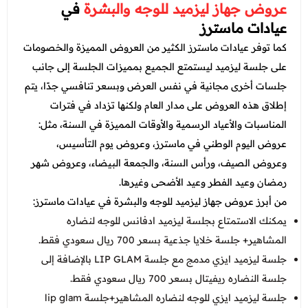
عروض جهاز ليزميد للوجه والبشرة
في
عيادات ماسترز
كما توفر عيادات ماسترز الكثير من العروض المميزة والخصومات
على جلسة ليزميد ليستمتع الجميع بمميزات الجلسة إلى جانب
جلسات أخرى مجانية في نفس العرض وبسعر تنافسي جدًا، يتم
إطلاق هذه العروض على مدار العام ولكنها تزداد في فترات
المناسبات والأعياد الرسمية والأوقات المميزة في السنة، مثل:
عروض اليوم الوطني في ماسترز، وعروض يوم التأسيس،
وعروض الصيف، ورأس السنة، والجمعة البيضاء، وعروض شهر
رمضان وعيد الفطر وعيد الأضحى وغيرها.
من أبرز عروض جهاز ليزميد للوجه والبشرة في عيادات ماسترز:
يمكنك الاستمتاع بجلسة ليزميد ادفانس للوجه لنضاره
المشاهير+ جلسة خلايا جذعية بسعر 700 ريال سعودي فقط.
جلسة ليزميد ايزي مدمج مع جلسة LIP GLAM بالإضافة إلى
جلسة النضاره ريفيتال بسعر 700 ريال سعودي فقط.
جلسة ليزميد ايزي للوجه لنضاره المشاهير+جلسة lip glam