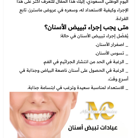
عروض العناية بالشعر
اليوم الوطني السعودي، إليك هذا المقال للتعرف أكثر على هذا
عروض جراحات التجميل
الإجراء وكيفية الاستعداد له، وسعره في عروض ماسترز، تابع
عروض الرجال
عروض قسم الطوارئ
القراءة.
متى يجب إجراء تبييض الأسنان؟
عروض المختبر
يُفضَل إجراء تبييض الأسنان في حالة:
عروض الاشعة
_ اصفرار الأسنان.
_ تسوس الأسنان.
عروض الباطنة
_ الرغبة في الحد من انتشار الجراثيم في الفم.
عروض العظام
_ الرغبة في الحصول على أسنان ناصعة البياض وجذابة في
أسرع وقت.
عروض الانف والاذن والحنجرة
_ الاستعداد لمناسبة سعيدة وترغب في ابتسامة جذابة.
عروض العلاج الطبيعي