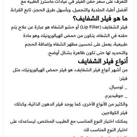
عروض العناية بالشعر
التعرف على سعر حقن الفيلر في عيادات ماسترز الطبية مع
عروض جراحات التجميل
أفضل أطباء الجلدية والتجميل، وبأسهل طرق الحجز، تابع القراءة.
عروض الرجال
ما هو فيلر الشفايف؟
عروض قسم الطوارئ
فيلر الشفايف (Lip Filler) أو حشو الشفاه هو عبارة عن علاج يتم
عروض المختبر
حقنه في الشفاه، يتكون من حمض الهيالورونيك وهو مادة
عروض الاشعة
طبيعية، يعمل على تحسين مظهر الشفاه وإضافة الحجم
والتحديد لها حتى تكون ظاهرة بشكل أوضح.
عروض الباطنة
أنواع فيلر الشفايف
عروض العظام
من أشهر أنواع فيلر الشفايف، هو فيلر حمض الهيالورونيك، مثل
فيلر:
عروض الانف والاذن والحنجرة
_ توسيال.
عروض العلاج الطبيعي
_ جوفيديرم.
والكثير من الأنواع الأخرى، كما يوجد فيلر الدهون الذاتية، وكذلك
فيلر الكولاجين.
يمكنك اختيار النوع المناسب مع الطبيب المختص، ليساعدك على
اختيار النوع المناسب لك