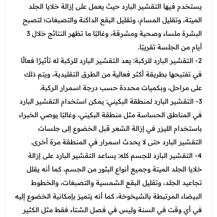
يستخدم فيها التقشير البارد حيث يعمل على إزالة خلايا الجلد
الميتة، وتقليل المسام، وتقليل البقع الداكنة والتصبغات؛ لتصبح
البشرة ملساء وصحية ومشرقة، وغالبًا ما تظهر النتائج خلال 3
أيام من الجلسة تقريبًا.
2- التقشير البارد للركبة: يعد التقشير البارد للركبة له تأثيرًا فعالًا
في تفتيحها بطريقة أكثر فعالية من الطرق التقليدية، ويتم ذلك
على مراحل، وبكميات محددة حسب درجة اسمرار الركبة.
3- التقشير البارد لمنطقة البكيني: يمكن استخدام التقشير البارد
في المناطق الحساسة مثل منطقة البكيني، وغالبًا يوصي الخبراء
باستخدام الليزر في إزالة الشعر قبل الخضوع إلى جلسات
التقشير البارد حتى لا يحدث اسمرار في المنطقة مرة أخرى.
4- التقشير البارد للجسم كله: يساعد التقشير البارد على إزالة
خلايا الجلد الميتة وجميع أنواع البثور من الجسم، كما أنه يقلل
تجاعيد الجلد، وتقليل البقع الشمسية والتصبغات، والخطوط
البيضاء المرتبطة بالشيخوخة، كما أنه يتميز بإمكانية الخضوع إليه
في أي وقت في السنة وليس في فصل الشتاء فقط مثل الكثير