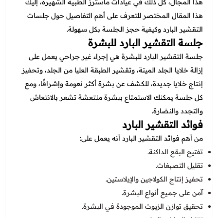
عروض العناية بالشعر
هذا المجال، كل ذلك في عيادات ماسترز الطبية الشهيرة، إليك
عروض جراحات التجميل
هذا المقال المختصر للتعرف على أهم التفاصيل حول جلسات
عروض الرجال
عروض قسم الطوارئ
التقشير البارد وكيفية حجز الجلسة بكل سهولة.
جلسة التقشير البارد للبشرة
عروض المختبر
جلسة التقشير البارد للبشرة هي إجراء غير جراحي يعمل على
عروض الاشعة
إزالة خلايا الجلد الميتة، وتقشير الطبقة العليا من الجلد، وتحفيز
إنتاج خلايا جديدة، للكشف عن بشرة أكثر نعومة وإشراقًا، ومع
عروض الباطنة
كل جلسة يمكنك الاستمتاع ببشرة منتعشة تشعر بالانتعاش
عروض العظام
والتجدد والنضارة.
فوائد التقشير البارد
عروض الانف والاذن والحنجرة
من أهم فوائد التقشير البارد أنه يعمل على:
عروض العلاج الطبيعي
تفتيح البقع الداكنة.
تقليل التصبغات.
تحفيز إنتاج الكولاجين والإيلاستين.
آمن على جميع أنواع البشرة.
تحقيق توازن الزيوت الموجودة في البشرة.