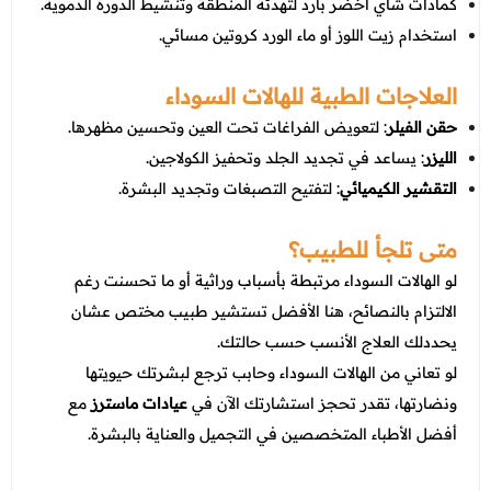
كمادات شاي أخضر بارد لتهدئة المنطقة وتنشيط الدورة الدموية.
استخدام زيت اللوز أو ماء الورد كروتين مسائي.
العلاجات الطبية للهالات السوداء
حقن الفيلر
: لتعويض الفراغات تحت العين وتحسين مظهرها.
الليزر
: يساعد في تجديد الجلد وتحفيز الكولاجين.
التقشير الكيميائي
: لتفتيح التصبغات وتجديد البشرة.
متى تلجأ للطبيب؟
لو الهالات السوداء مرتبطة بأسباب وراثية أو ما تحسنت رغم
الالتزام بالنصائح، هنا الأفضل تستشير طبيب مختص عشان
يحددلك العلاج الأنسب حسب حالتك.
لو تعاني من الهالات السوداء وحابب ترجع لبشرتك حيويتها
ونضارتها، تقدر تحجز استشارتك الآن في
عيادات ماسترز
مع
أفضل الأطباء المتخصصين في التجميل والعناية بالبشرة.