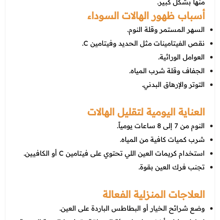
عروض العناية بالشعر
منها بشكل كبير.
عروض جراحات التجميل
أسباب ظهور الهالات السوداء
عروض الرجال
عروض قسم الطوارئ
السهر المستمر وقلة النوم.
نقص الفيتامينات مثل الحديد وفيتامين C.
عروض المختبر
العوامل الوراثية.
عروض الاشعة
الجفاف وقلة شرب المياه.
التوتر والإرهاق البدني.
عروض الباطنة
عروض العظام
العناية اليومية لتقليل الهالات
النوم من 7 إلى 8 ساعات يومياً.
عروض الانف والاذن والحنجرة
شرب كميات كافية من المياه.
عروض العلاج الطبيعي
استخدام كريمات العين اللي تحتوي على فيتامين C أو الكافيين.
تجنب فرك العين بقوة.
العلاجات المنزلية الفعالة
وضع شرائح الخيار أو البطاطس الباردة على العين.