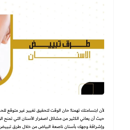
لأن ابتسامتك تهمنا! حان الوقت لتحقيق تغيير غير متوقع للح
حيث أن يعاني الكثير من مشاكل اصفرار الأسنان التي تمنح 
وإشراقة وجهك بأسنان ناصعة البياض من خلال
طرق تبييض ا