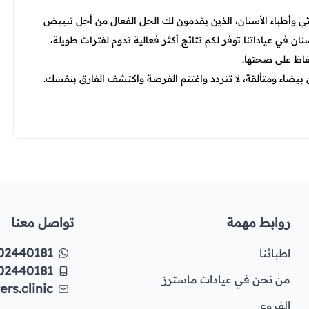
 وأطباء الأسنان، الذين يقدمون لك الحل الفعال من أجل تبييض
ن في عياداتنا توفر لكم نتائج أكثر فعالية تدوم لفترات طويلة،
فاظ على صحتها.
بيضاء ومتألقة، لا تتردد واغتنم الفرصة واكتشف الفارق بنفسك.
روابط مهمة
تواصل معنا
02440181
اطبائنا
02440181
من نحن في عيادات ماسترز
rs.clinic
الفروع