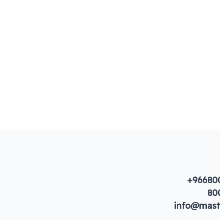
+96680
80
info@maste