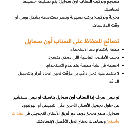
تصميم وتركيب السناب أون سمايل:
يتم تصنيعه خصيصًا
لمقاسك.
تجربة وتركيب:
يركب بسهولة وتقدر تستخدمه بشكل يومي أو
وقت المناسبات.
نصائح للحفاظ على السناب أون سمايل
نظفه بانتظام بعد الاستخدام.
تجنب الأطعمة القاسية اللي ممكن تكسره.
احفظه في علبة نظيفة عند عدم الاستخدام.
لا تعتمد عليه كحل دائم، بل مؤقت لحين اتخاذ قرار بالتجميل
الدائم.
لو تبغى تعرف إذا
السناب أون سمايل
يناسبك أو تبغى تستشير
عن حلول تجميل الأسنان الأخرى مثل التبييض أو الهوليوود
سمايل، تقدر تحجز موعد مع فريق الأسنان التجميلي في
عيادات
ماسترز
ونساعدك تختار الحل الأفضل لابتسامتك.