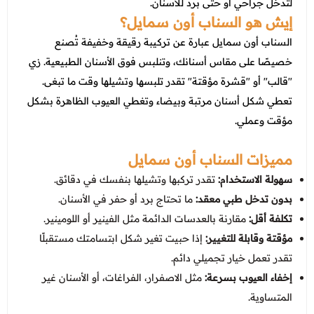
عروض العناية بالشعر
لتدخل جراحي أو حتى برد للأسنان.
عروض جراحات التجميل
إيش هو السناب أون سمايل؟
عروض الرجال
عروض قسم الطوارئ
السناب أون سمايل عبارة عن تركيبة رقيقة وخفيفة تُصنع
خصيصًا على مقاس أسنانك، وتنلبس فوق الأسنان الطبيعية. زي
عروض المختبر
"قالب" أو "قشرة مؤقتة" تقدر تلبسها وتشيلها وقت ما تبغى.
عروض الاشعة
تعطي شكل أسنان مرتبة وبيضاء وتغطي العيوب الظاهرة بشكل
مؤقت وعملي.
عروض الباطنة
عروض العظام
مميزات السناب أون سمايل
سهولة الاستخدام:
تقدر تركبها وتشيلها بنفسك في دقائق.
عروض الانف والاذن والحنجرة
بدون تدخل طبي معقد:
ما تحتاج برد أو حفر في الأسنان.
عروض العلاج الطبيعي
تكلفة أقل:
مقارنة بالعدسات الدائمة مثل الفينير أو اللومينير.
مؤقتة وقابلة للتغيير:
إذا حبيت تغير شكل ابتسامتك مستقبلًا
تقدر تعمل خيار تجميلي دائم.
إخفاء العيوب بسرعة:
مثل الاصفرار، الفراغات، أو الأسنان غير
المتساوية.