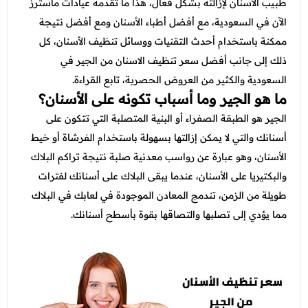
عروض قسم الطوارئ
طبيب الأسنان لإزالته بشكل فعال، هذا ما تقدمه عيادات ماسترز
الآن في السعودية، مع أفضل أطباء الأسنان ومع أفضل نتيجة
عروض المختبر
ممكنة باستخدام أحدث التقنيات ووسائل تنظيف الأسنان، كل
عروض الاشعة
ذلك إلى جانب أفضل سعر تنظيف الاسنان من الجير في
السعودية والكثير من العروض الحصرية، تابع القراءة.
عروض الباطنة
ما هو الجير وما أسباب تكونه على الأسنان؟
عروض العظام
الجير هو الطبقة الصفراء أو البنية المتصلبة التي تتكون على
أسنانك والتي لا يمكن إزالتها بسهولة باستخدام الفرشاة أو خيط
عروض الانف والاذن والحنجرة
الأسنان، وهو عبارة عن رواسب معدنية صلبة نتيجة تراكم البلاك
عروض العلاج الطبيعي
والبكتيريا على الأسنان، عندما يبقى البلاك على أسنانك لفترات
طويلة من الزمن، تندمج المعادن الموجودة في لعابك في البلاك
مما يؤدي إلى تصلبها والتصاقها بقوة بأسطح أسنانك.