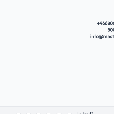
+96680
80
info@maste