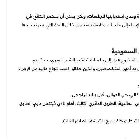
 ومدى استجابتها للجلسات، ولكن يمكن أن تستمر النتائج في
لإجراء إلى جلسات متابعة باستمرار خلال المدة التي يتم تحديدها
 السعودية
ك الخضوع فيها إلى جلسات تشقير الشعر الوبري، حيث يتم
افضل جهاز تشقير الوجه وهو جهاز الديكا QS4، على يد أمهر المتخصصين، والذين حققوا نسب نجاح عالية من الإجراء
فالي، حي العوالي، قبل بنك الراجحي.
الخالدية، الطريق الدائري الثالث، أمام نادي فيتنس تايم، الطابق
لشاطئ، خلف برج الشاشة، الطابق الثالث.