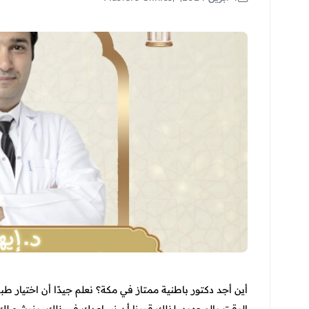
أين أجد دكتور باطنية ممتاز في مكة؟ نعلم جيدًا أن اختيار طب