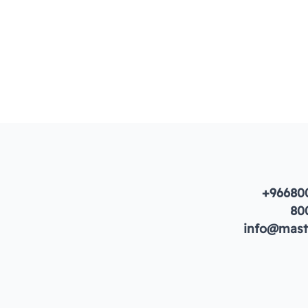
+96680
80
info@maste