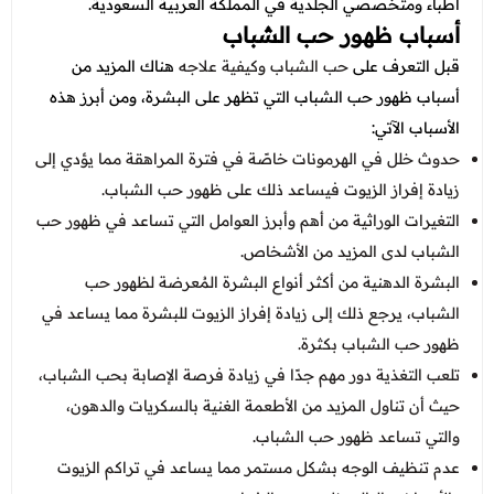
عروض العناية بالشعر
أطباء ومتخصصي الجلدية في المملكة العربية السعودية.
عروض جراحات التجميل
أسباب ظهور حب الشباب
عروض الرجال
عروض قسم الطوارئ
قبل التعرف على
حب الشباب وكيفية علاجه
هناك المزيد من
أسباب ظهور حب الشباب التي تظهر على البشرة، ومن أبرز هذه
عروض المختبر
الأسباب الآتي:
عروض الاشعة
حدوث خلل في الهرمونات خاصًة في فترة المراهقة مما يؤدي إلى
زيادة إفراز الزيوت فيساعد ذلك على ظهور حب الشباب.
عروض الباطنة
التغيرات الوراثية من أهم وأبرز العوامل التي تساعد في ظهور حب
عروض العظام
الشباب لدى المزيد من الأشخاص.
البشرة الدهنية من أكثر أنواع البشرة المُعرضة لظهور حب
عروض الانف والاذن والحنجرة
الشباب، يرجع ذلك إلى زيادة إفراز الزيوت للبشرة مما يساعد في
عروض العلاج الطبيعي
ظهور حب الشباب بكثرة.
تلعب التغذية دور مهم جدًا في زيادة فرصة الإصابة بحب الشباب،
حيث أن تناول المزيد من الأطعمة الغنية بالسكريات والدهون،
والتي تساعد ظهور حب الشباب.
عدم تنظيف الوجه بشكل مستمر مما يساعد في تراكم الزيوت