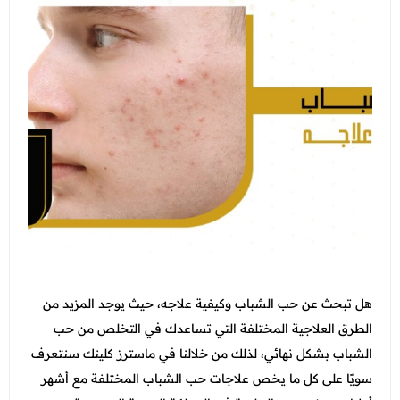
التغذية
جدة - أبحر
الاسنان
عرض الكل
اتصل بنا
الطائف - شارع قريش
النساء والتوليد والتجميل النسائي
عروض الجلدية والتجميل
المدونة
الطب العام و طب الطواري
عرض الكل
عروض زوايا مكة
انضم الي فريقنا
الطب الاتصالي و الطب المنزلي
عروض الفيلر و البوتكس
عروض التغذية
الباطنة
عروض نضارة البشرة
عرض الكل
عروض النساء والتوليد والتجميل النسائي
الانف والاذن
عروض المناسبات
عروض الاسنان
باقات متابعات ابر التنحيف
العظام
عروض الصيف المميزة
عروض الطب العام
الاطفال
عروض البيكو واي
هل تبحث عن حب الشباب وكيفية علاجه، حيث يوجد المزيد من
عرض الكل
خدمات المختبر
الطرق العلاجية المختلفة التي تساعدك في التخلص من حب
عروض الليزر
فحوصات العمالة الوافدة
الشباب بشكل نهائي، لذلك من خلالنا في ماسترز كلينك سنتعرف
الاشعة
عروض العناية بالبشرة
سويًا على كل ما يخص علاجات حب الشباب المختلفة مع أشهر
باقات متابعة ابر التنحيف