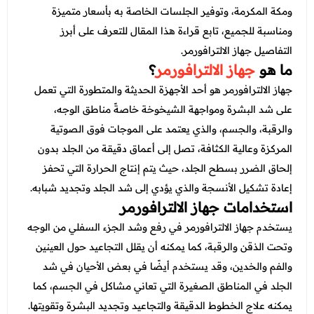
عروض العناية بالشعر
ومكة المكرمة، وتوفير الجلسات الخاصة به بأسعار متميزة
عروض جراحات التجميل
عروض الرجال
ومناسبة للجميع، تابع قراءة هذا المقال للتعرف على أبرز
عروض قسم الطوارئ
التفاصيل جهاز الالترافورمر.
ما هو
جهاز الالترافورمر
؟
عروض المختبر
جهاز الالترافورمر هو أحد الأجهزة الحديثة والمتطورة التي تعمل
عروض الاشعة
على شد البشرة ومواجهة الشيخوخة خاصةً مناطق الوجه،
عروض الباطنة
والرقبة، والجسم، والذي يعتمد على الموجات فوق الصوتية
المركزة وعالية الكثافة، تصل إلى أعماق دقيقة من الجلد بدون
عروض العظام
إلحاق الضرر بسطح الجلد، حيث يتم إنتاج الحرارة التي تحفز
عروض الانف والاذن والحنجرة
إعادة تشكيل الأنسجة والذي يؤدي إلى شد الجلد وتجديد شبابه.
استخدامات جهاز الالترافورمر
عروض العلاج الطبيعي
يستخدم جهاز الالترافورمر في رفع وشد الجزء السفلي من الوجه
وتحت الذقن والرقبة، كما يمكنه أن يقلل التجاعيد حول العينين
والفم والخدين، وقد يستخدم أيضًا في بعض الأحيان في شد
الجلد في المناطق الصغيرة التي تعاني مشاكل في الجسم، كما
يمكنه علاج الخطوط الدقيقة والتجاعيد وتجديد البشرة وتقويتها.