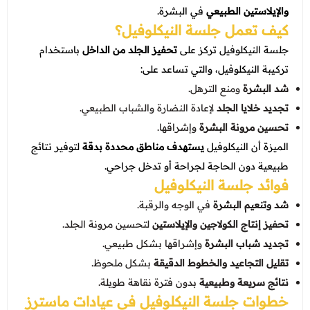
عروض العناية بالشعر
والإيلاستين الطبيعي
في البشرة.
عروض جراحات التجميل
كيف تعمل جلسة النيكلوفيل؟
عروض الرجال
عروض قسم الطوارئ
جلسة النيكلوفيل تركز على
تحفيز الجلد من الداخل
باستخدام
عروض المختبر
تركيبة النيكلوفيل، والتي تساعد على:
شد البشرة
ومنع الترهل.
عروض الاشعة
تجديد خلايا الجلد
لإعادة النضارة والشباب الطبيعي.
عروض الباطنة
تحسين مرونة البشرة
وإشراقها.
الميزة أن النيكلوفيل
يستهدف مناطق محددة بدقة
لتوفير نتائج
عروض العظام
طبيعية دون الحاجة لجراحة أو تدخل جراحي.
عروض الانف والاذن والحنجرة
فوائد جلسة النيكلوفيل
شد وتنعيم البشرة
في الوجه والرقبة.
عروض العلاج الطبيعي
تحفيز إنتاج الكولاجين والإيلاستين
لتحسين مرونة الجلد.
تجديد شباب البشرة
وإشراقها بشكل طبيعي.
تقليل التجاعيد والخطوط الدقيقة
بشكل ملحوظ.
نتائج سريعة وطبيعية
بدون فترة نقاهة طويلة.
خطوات جلسة النيكلوفيل في
عيادات ماسترز