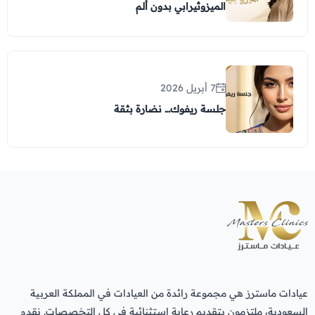
الميزوثيرابي بدون ألم
7 أبريل 2026
جلسة ريفوك… نضارة بثقة
عيادات ماسترز هي مجموعة رائدة من العيادات في المملكة العربية
السعودية، ملتزمون بتقديم رعاية استثنائية في كل التخصصات. نقدم