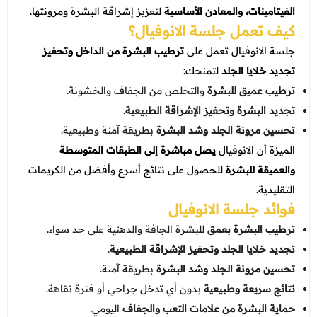
عروض العناية بالشعر
الفيتامينات، والمعادن الأساسية
لتعزيز إشراقة البشرة ومرونتها.
عروض جراحات التجميل
كيف تعمل جلسة الانوفيال؟
عروض الرجال
عروض قسم الطوارئ
جلسة الانوفيال تعمل على
ترطيب البشرة من الداخل وتحفيز
عروض المختبر
تجديد خلايا الجلد
لتمنحك:
ترطيب عميق للبشرة
والتخلص من الجفاف والخشونة.
عروض الاشعة
تجديد البشرة وتحفيز الإشراقة الطبيعية
.
عروض الباطنة
تحسين مرونة الجلد وشد البشرة
بطريقة آمنة وطبيعية.
الميزة أن الانوفيال
يصل مباشرة إلى الطبقات المتوسطة
عروض العظام
والعميقة للبشرة
للحصول على نتائج أسرع وأفضل من الكريمات
عروض الانف والاذن والحنجرة
التقليدية.
فوائد جلسة الانوفيال
عروض العلاج الطبيعي
ترطيب البشرة بعمق
للبشرة الجافة والدهنية على حد سواء.
تجديد خلايا الجلد وتحفيز الإشراقة الطبيعية
.
تحسين مرونة الجلد وشد البشرة
بطريقة آمنة.
نتائج سريعة وطبيعية
بدون أي تدخل جراحي أو فترة نقاهة.
حماية البشرة من علامات التعب والجفاف
اليومي.